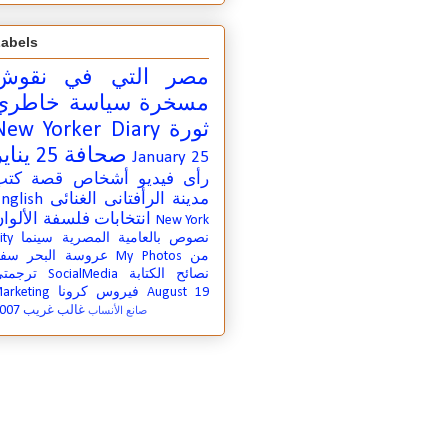
abels
مصر التي في
نقوش
مسخرة
سياسة
خاطري
ثورة
New Yorker Diary
صحافة
25 يناير
January 25
رأى
فيديو
أشخاص
قصة
كتب
مدينة
الرأفتانى الغنائى
nglish
انتخابات
فلسفة
الألوا
New York
نصوص بالعامية المصرية
سينما
ity
من
My Photos
عروسة البحر
سفر
نصائح الكتابة
SocialMedia
ترجمت
August 19
فيروس كرونا
arketing
007
غالب غريب
صانع الأنساب