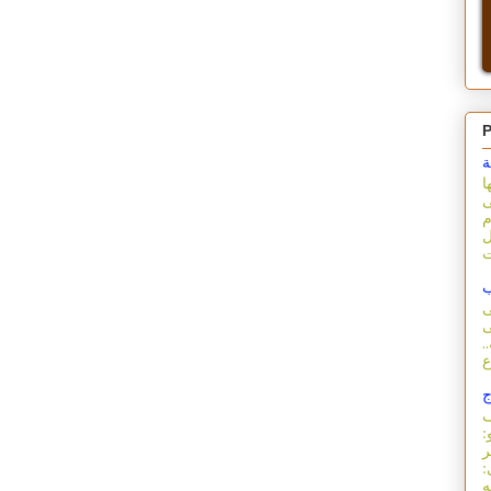
P
ة
ا
ى
م
ل
ب
ى
ى
.
ج
ف
:
ر
: