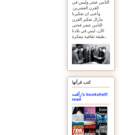
الثامن عشر وليس في
القرن العشرين.
وأعنى ان تفكيرنا
مازال تفكير القرن
الثامن عشر فحتى
الآن، ليس في بلادنا
طبقة ثقافية مفكرة...
كتب قرأتها
رأفت's bookshelf:
read