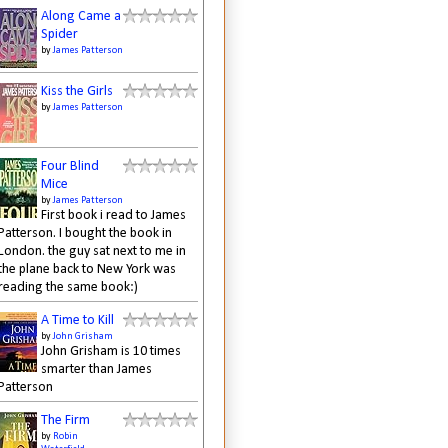
Along Came a
Spider
by
James Patterson
Kiss the Girls
by
James Patterson
Four Blind
Mice
by
James Patterson
First book i read to James
Patterson. I bought the book in
London. the guy sat next to me in
the plane back to New York was
reading the same book:)
A Time to Kill
by
John Grisham
John Grisham is 10 times
smarter than James
Patterson
The Firm
by
Robin