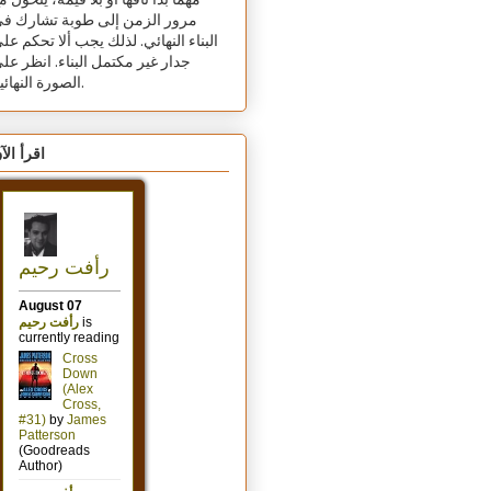
مهما بدا تافهًا أو بلا قيمة، يتحول م
مرور الزمن إلى طوبة تشارك ف
البناء النهائي. لذلك يجب ألا تحكم عل
جدار غير مكتمل البناء. انظر عل
الصورة النهائية.
اقرأ الآ