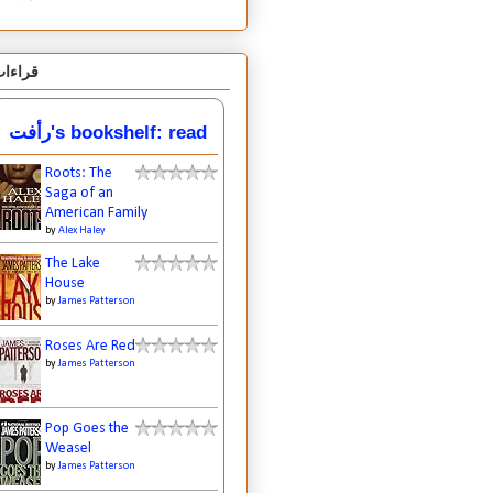
قراءا
رأفت's bookshelf: read
Roots: The
Saga of an
American Family
by
Alex Haley
The Lake
House
by
James Patterson
Roses Are Red
by
James Patterson
Pop Goes the
Weasel
by
James Patterson