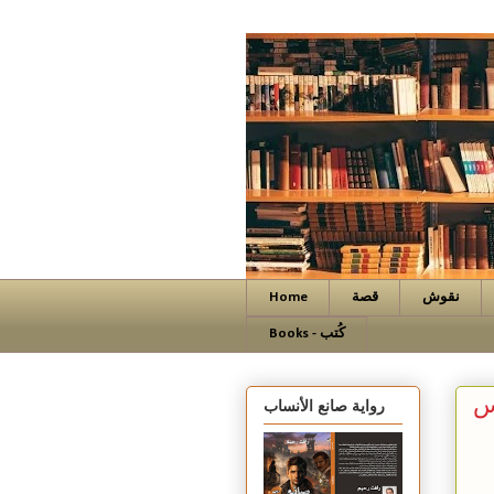
نقوش
قصة
Home
Books - كُتب
س
رواية صانع الأنساب