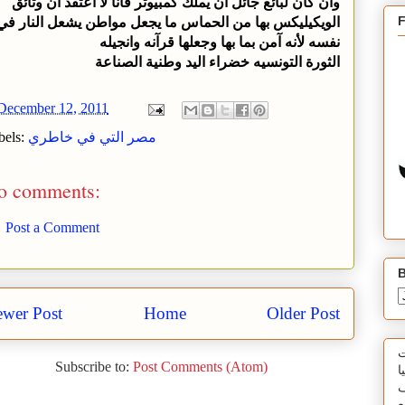
وان كان لبائع جائل ان يملك كمبيوتر فأنا لا أعتقد ان وثائق
الويكيليكس بها من الحماس ما يجعل مواطن يشعل النار في
نفسه لأنه آمن بما بها وجعلها قرآنه وانجيله
الثورة التونسيه خضراء اليد وطنية الصناعة
December 12, 2011
مصر التي في خاطري
bels:
o comments:
Post a Comment
B
wer Post
Home
Older Post
ت
Subscribe to:
Post Comments (Atom)
ا
ف