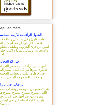
opular Posts
الحلول الرأفتانية للأزمة السياسي
واحد قارئ زكى بعت لى رساله كله
غضب. قال فيها ان معظم كتـابـات
اسود من قرن الخروب ومليئه بالتشاؤ
والسخريه.. وسألنى لماذا لا اكتب حلو
رافت...
فى بلاد العجائ
القوانيـــن الرأفتــــانيه مصر التى ف
خاطرى غيرها غير كل البلاد.. مصر الت
فى خاطرى مليئه بالعجائب العجيبه.
ولو كانت المرحومه آليــس لسه ع...
الرأفتانى فى الزوا
هى: تصحو من النوم مفزوعه فى نص
الليل..تصرخ ..تصرخ..تصرخ..تصرخ هو
مفزوع من صراخها..خير يا رب..خي
يارب.. اللهم اجعله خير..فى ايه هى
ماسكه ...