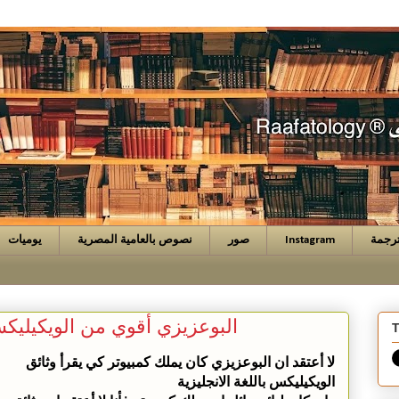
رجمة
Instagram
صور
نصوص بالعامية المصرية
يوميات
البوعزيزي أقوي من الويكيليك
T
لا أعتقد ان البوعزيزي كان يملك كمبيوتر كي يقرأ وثائق
الويكيليكس باللغة الانجليزية