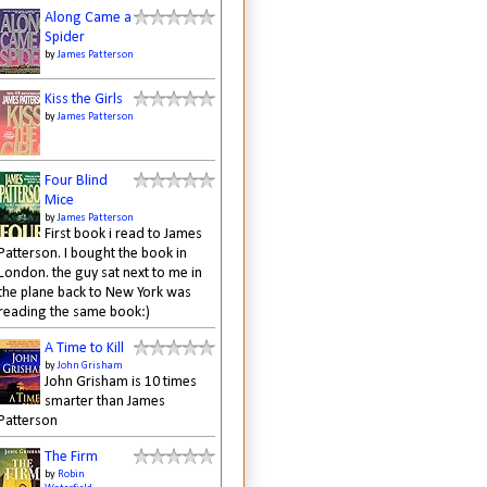
Along Came a
Spider
by
James Patterson
Kiss the Girls
by
James Patterson
Four Blind
Mice
by
James Patterson
First book i read to James
Patterson. I bought the book in
London. the guy sat next to me in
the plane back to New York was
reading the same book:)
A Time to Kill
by
John Grisham
John Grisham is 10 times
smarter than James
Patterson
The Firm
by
Robin