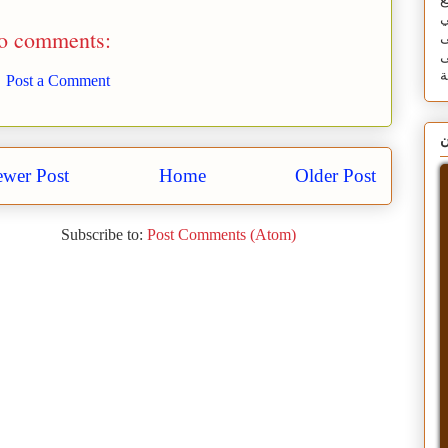
ع
ي
o comments:
ى
ى
Post a Comment
ن
wer Post
Home
Older Post
Subscribe to:
Post Comments (Atom)