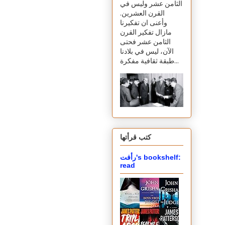
الثامن عشر وليس في
القرن العشرين.
وأعنى ان تفكيرنا
مازال تفكير القرن
الثامن عشر فحتى
الآن، ليس في بلادنا
طبقة ثقافية مفكرة...
كتب قرأتها
رأفت's bookshelf:
read