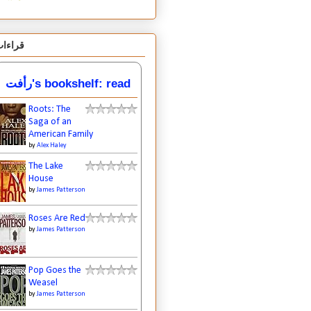
قراءا
رأفت's bookshelf: read
Roots: The
Saga of an
American Family
by
Alex Haley
The Lake
House
by
James Patterson
Roses Are Red
by
James Patterson
Pop Goes the
Weasel
by
James Patterson