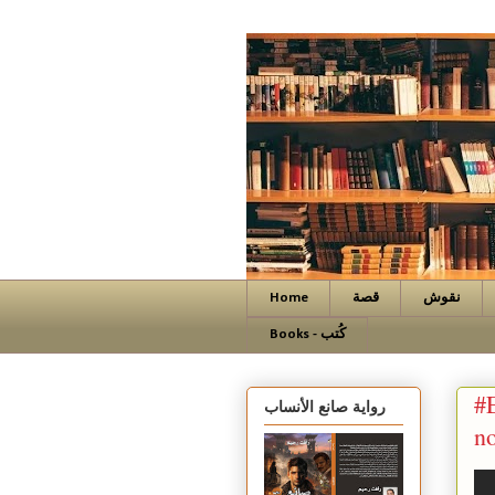
نقوش
قصة
Home
Books - كُتب
#
رواية صانع الأنساب
no