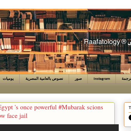
رجمة
Instagram
صور
نصوص بالعامية المصرية
يوميات
Egypt 's once powerful #Mubarak scions
T
w face jail