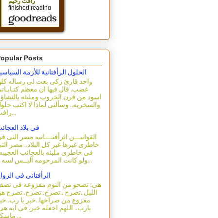
opular Posts
الحلول الرأفتانية للأزمة السياسي
واحد قارئ زكى بعت لى رساله كله
غضب. قال فيها ان معظم كتـابـات
اسود من قرن الخروب ومليئه بالتشاؤ
والسخريه.. وسألنى لماذا لا اكتب حلو
رافت...
فى بلاد العجائ
القوانيـــن الرأفتــــانيه مصر التى ف
خاطرى غيرها غير كل البلاد.. مصر الت
فى خاطرى مليئه بالعجائب العجيبه.
ولو كانت المرحومه آليــس لسه ع...
الرأفتانى فى الزوا
هى: تصحو من النوم مفزوعه فى نص
الليل..تصرخ ..تصرخ..تصرخ..تصرخ هو
مفزوع من صراخها..خير يا رب..خي
يارب.. اللهم اجعله خير..فى ايه هى
ماسكه ...