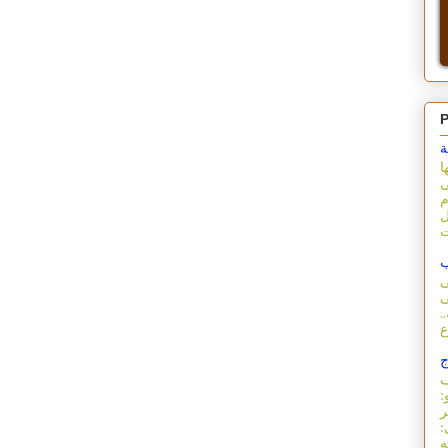
P
ة
ا
ى
م
ل
ب
ى
ى
.
ج
ف
:
ر
: