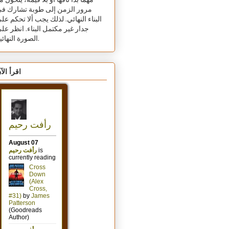
مهما بدا تافهًا أو بلا قيمة، يتحول م
مرور الزمن إلى طوبة تشارك ف
البناء النهائي. لذلك يجب ألا تحكم عل
جدار غير مكتمل البناء. انظر عل
الصورة النهائية.
اقرأ الآ