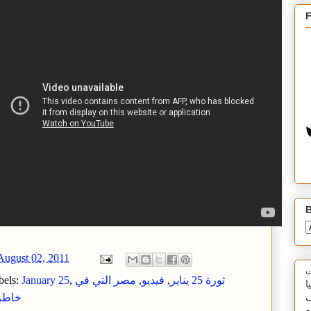
B
August 02, 2011
ت
ثورة 25 يناير
,
فيديو
,
مصر التي في
,
January 25
bels:
ا
خاطر
ف