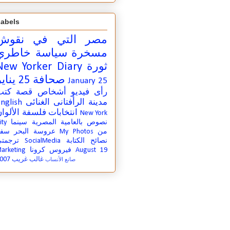
abels
مصر التي في
نقوش
مسخرة
سياسة
خاطري
ثورة
New Yorker Diary
صحافة
25 يناير
January 25
رأى
فيديو
أشخاص
قصة
كتب
مدينة
الرأفتانى الغنائى
nglish
انتخابات
فلسفة
الألوا
New York
نصوص بالعامية المصرية
سينما
ity
من
My Photos
عروسة البحر
سفر
نصائح الكتابة
SocialMedia
ترجمت
August 19
فيروس كرونا
arketing
007
غالب غريب
صانع الأنساب