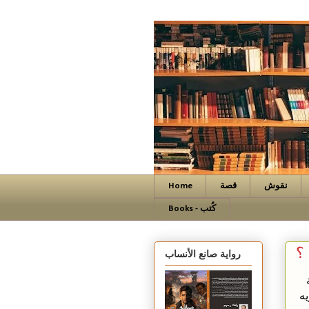
نقوش
قصة
Home
Books - كُتب
 ؟
رواية صانع الأنساب
يه