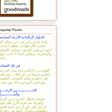
opular Posts
الحلول الرأفتانية للأزمة السياسي
واحد قارئ زكى بعت لى رساله كله
غضب. قال فيها ان معظم كتـابـات
اسود من قرن الخروب ومليئه بالتشاؤ
والسخريه.. وسألنى لماذا لا اكتب حلو
رافت...
فى بلاد العجائ
القوانيـــن الرأفتــــانيه مصر التى ف
خاطرى غيرها غير كل البلاد.. مصر الت
فى خاطرى مليئه بالعجائب العجيبه.
ولو كانت المرحومه آليــس لسه ع...
الحـــــــــرب بين الرجـــــ
والمـــــــــــرأ
تنوعت اشكال الحروب بين الرج
والمرأه منذ قديم الازل فقد تفو
الرجل على المرأه من ناحيه الجس
والعضلات ولو أنّى أشك فى ذلك لأ