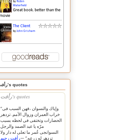
by
Robin
Waterfield
Great book. better than the
movie
The Client
by
John Grisham
رأفت’s quotes
رأفت’s quotes
“وإياك والنسوان ،فهن السبب فى
خراب العمران وزوال الأمم. تزدهر
الحضارات وتختفى فى لحظه بسبب
مرّه يا عبد الصمد والرجل
النسوانجى عُمر ما تعلى له دار ولا
تزدهر له زرعه.” —
رأفت رحيم