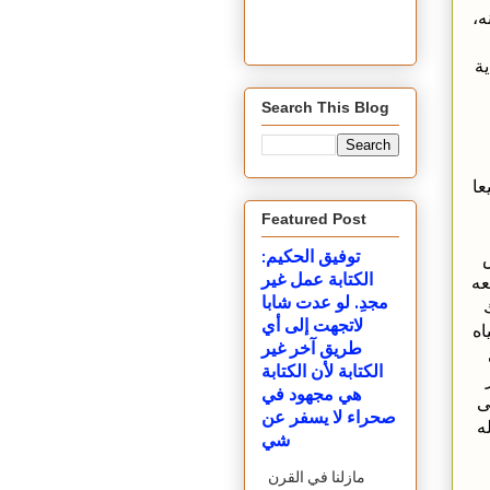
ه،
ية
Search This Blog
عا
Featured Post
توفيق الحكيم:
الكتابة عمل غير
عه
مجدِ. لو عدت شابا
لاتجهت إلى أي
اه
طريق آخر غير
الكتابة لأن الكتابة
هي مجهود في
ى
صحراء لا يسفر عن
ه
شي
مازلنا في القرن