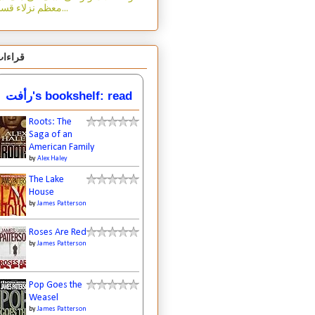
معظم نزلاء قسم...
قراءا
رأفت's bookshelf: read
Roots: The
Saga of an
American Family
by
Alex Haley
The Lake
House
by
James Patterson
Roses Are Red
by
James Patterson
Pop Goes the
Weasel
by
James Patterson