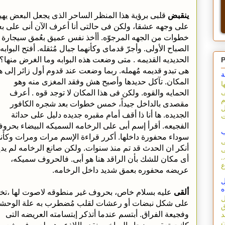
ينقبض
قلبى برؤية هذا المنظر الساحر الذى يجعل البعض يهي
على وجهه عشقا، ولكن فى حالتى أنا أعرف الآن أنى على بع
خطوات من الجهه المرجوّه. أأخذ نفس عميق بعُمق سيجارة
الصباح الأولى. وأجرّ قدماى وكأنهما جبال مُثقله. أفتح البوابه
الحديديه القديمه . متى وضعت هذه البوابه وما الغرض منها؟
P
هى تبدو قديمه مُهمله. ربما وضعت عند قدوم أول زائر إلى ه
ة
المكان. تآكل حديدها وأصبح هش وفقد المغزى منه وهو
ا
الحمايه والقوه. ولكن فى هذا المكان لا توجد قوه . أعرف
ى
م
مقصدى بالداخل جيداً، خمس خطوات بعد شجره الكافور
ل
الجديده. ها أنا ذا أقف أمام مقبره جديده دليل على حداثة
الفجيعه. أقرأ إسم أبى على الرخامه السميكه البيضاء بحرو
ب
سوداء محفورة داخلها. أكرر قراءة الإسم مرات ومرات وكأن
ى
أنكر ان الحدث قد تم منذ سنوات. ولكن صانع الرخامه لم يد
ى
.
أى مكان للشك بأن الراقد هنا هو أبى. فالحروف سميكه،
عريضه محفوره بعمق شديد داخل الرخامه.
ل
ه
ألقى
عليه بسلام خاص، بحروف غير منطوقه لاصوت لها ،تخ
ل
على شكل نبضات أو رعشات لقلب مُضطرب به علة الوحش
ق
وفجيعة الفراق. أبتسم عندما أتذكر إبتسامته العريضه التى
د
ن