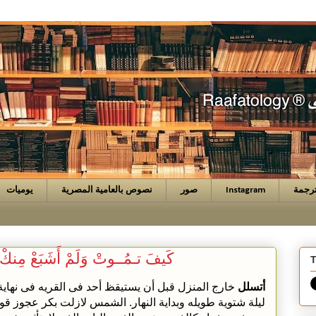
رجمة
Instagram
صور
نصوص بالعامية المصرية
يوميات
كَيفَ تـمُــوتْ وَلَمْ أَشَبَعْ مِنكْ
T
أتسلل
خارج المنزل قبل أن يستيقظ أحد فى القريه فى نهاية
ليلة شتوية طويله وبداية النهار. الشمس لازلت بكر عجوز قو