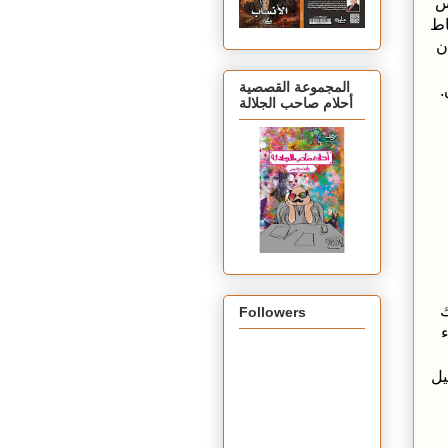
س
اط
ن
المجموعة القصصية
.
أحلام صاحب الجلالة
ك
Followers
ء
يل