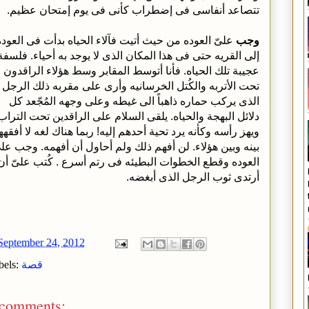
تتصاعد أنفاسى فى إضطراب كأنى فى يوم إمتحان عظيم.
وجب
علىّ العوده من حيث أتيت فآلاء الحياه بدأت فى العوده
إلى القريه حتى فى هذا المكان الذى لا يوجد به أحياء. فلسفة
عجيبة تلك الحياه. فأنا أتوسط المقابر وسط هؤلاء الراقدون
تحت الأتربه والكُتل الخرسانيه وأرى على مقربه ذلك الرجل
الذى يركب حماره ذاهباً الى غيطه وعلى وجهه المُجّعد كل
دلائل البهجة والحياه. يلقى السلام على الراقدين تحت التراب
ويهز رأسه وكأنه يرد تحية أحدهم إليه! ربما هناك لغه لا أفقهه
بينه وبين هؤلاء. لن أفهم ذلك ولم أحاول أن أفهمه. وجب على
العوده وقطع الخطوات البطيئه فى رتم أسرع . كُتب علىّ أن
أرتدى ثوب الرجل الذى أبغضه.
September 24, 2012
قصة
bels:
 comments: