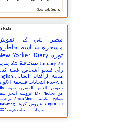
Goodreads Quotes
abels
مصر التي في
نقوش
مسخرة
سياسة
خاطري
ثورة
New Yorker Diary
صحافة
25 يناير
January 25
رأى
فيديو
أشخاص
قصة
كتب
مدينة
الرأفتانى الغنائى
nglish
انتخابات
فلسفة
الألوا
New York
نصوص بالعامية المصرية
سينما
ity
من
My Photos
عروسة البحر
سفر
نصائح الكتابة
SocialMedia
ترجمت
August 19
فيروس كرونا
arketing
007
غالب غريب
صانع الأنساب