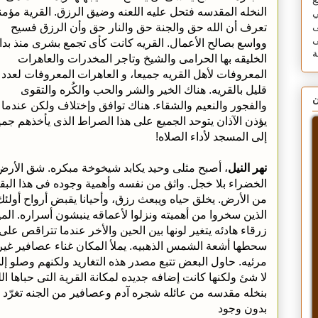
ع
النخله المقدسه فتحل عليه اللعنه وضيق الرزق. القرية مؤمن
ي
تعرف أن الله حق والجنة حق والنار حق وأن الرزق فسيح
ى
ى
وواسع بصالح الأعمال. القريه كانت كأى تجمع بشرى منذ بدا
الخليقه بها الحرامى والشيخ وتاجر المخدرات والعاهرات
المعروفات لأهل القريه جميعا، و العاهرات المعروفات لعدد
قليل بالقريه. هناك الخير والشر والحب والكُره والتقوى
ن
والفجور والنعيم والشقاء. هناك توافق وإختلاف ولكن عندما
يؤذن الآذان يتوحد الجميع على هذا الصراط الذى يأخذهم جمي
إلى المسجد لأداء الصلاه!
نهر النيل
، أصبح مثلى وحيد يكابد شيخوخة مبكره. شق الأرض
الخضراء بلا خجل. واثق من نفسه وأهمية وجوده فى هذا البق
من الأرض. يخلق حياه ويبعث رزق، وأحيانا يقبض أرواح أولئك
الذين سخروا من أهميته ونزلوا لأعماقه ينبشون أسراره. المي
زرقاء هادئه يتغير لونها بين الحين والأخر عندما تتراقص على
سحطها أشعة الشمس الذهبيه. يملأ المكان غناء عصافير غير
مرئيه. حاول البعض تتبع مصدر هذه التغاريد ولكنهم وصلو إل
لا شئ ولكنها كانت إضافه جديده لمكانة القرية التى حباها الل
بنخله مقدسه من عائله شجره آدم وعصافير من الجنه تغرّد
بدون وجود