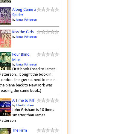
Along Came a
Spider
by
James Patterson
Kiss the Girls
by
James Patterson
Four Blind
Mice
by
James Patterson
First book i read to James
Patterson. I bought the book in
London. the guy sat next to me in
the plane back to New York was
reading the same book:)
A Time to Kill
by
John Grisham
John Grisham is 10 times
smarter than James
Patterson
The Firm