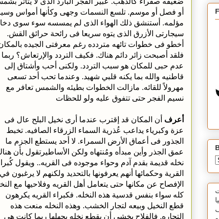
ضعيفه صفراء كالذهب. عبير الفجر البارد الذى لا يتأثر بشم
أو فصل أو موسم. تلسع النسمات وجهى وكأنها أمواس وسي
مؤلمه. أستنشق ذلك الهواء الذى لم يمسسه سوء سوى دخا
سيجارتى الأزرق الذى يتوه سريعا فى رائحة حرائق القش.
أخطو فى خطوات تائهه متردده رغم معرفتى الجيده بالمكان
فلقد أصبحت زائر دائم هناك. فكيف التردد والإرتعاش؟ ربما
عدم حبى للمكان هو سبب التردد. ولكنى أحب وأشتاق إلى
قاطنيه والله بما يكنه قلبي شهيد. وعندما تحب أحد تسعى
مهرولاً للقائه. مازالت الخطوات بطيئه والشمس تعافر مع
نسيم الفجر حتى تتفوق عليه ولو للحظات
أعرف
أن المكان قد إقترب عندما أرى نخيل البلح عال فى
عزة وكبرياء يداعب عُذرية السماء الزرقاء الصافيه. تخبط
الجذور فى أعماق الأرض السمراء. لا أحد يستطع الجزم ما
B
عمق الجذر وأين مبدأه ومُنتهاه ولكن الأساطيرتقول بأن هنا
نخله قديمة بقدم آدم وحواء موجوده فى القريه.. ويقول كُبرا
القرية وحكمائها أنهم يعرفونها بالتحديد ولكنهم لا يرغبون في
الإفصاح عن مكانها حتى يتعامل أهل القريه وفلاحيها مع النخ
ت
كله سواء بنفس قدسية هذه النخله. فكبراء القريه يكرهون
ا
قطع النخيل وبيعه لتجار الخشب. وهذه النخله منعت هذه
ف
التجاره. فالفلاح يخشى أن يقطع نخله يجهلها ربما كانت هى