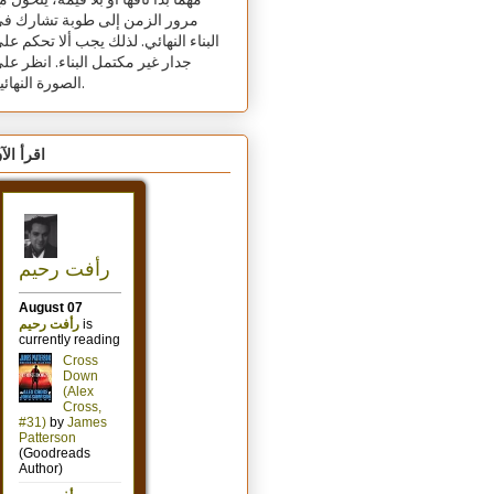
مهما بدا تافهًا أو بلا قيمة، يتحول م
مرور الزمن إلى طوبة تشارك ف
البناء النهائي. لذلك يجب ألا تحكم عل
جدار غير مكتمل البناء. انظر عل
الصورة النهائية.
اقرأ الآ