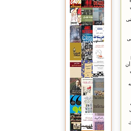
نى
ى
أن
ه
ك