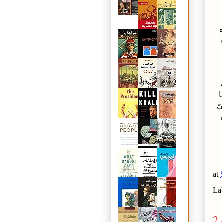
ا
ّ
at
La
2