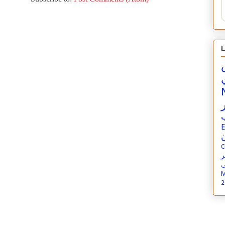
L
E
ن
C
ي
M
2