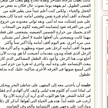
كانت تعقب مزحاه الساخر ونقده اللاذع وهو يلعب فى شعره
الفضى الطويل. لم يقهقه يوما بصوت عال فكان به بعض من
الخجل والحياء ، ولكنى كنت أعلم جيداً متى يطير قلبه من
السعاده. أقف أمام قبرة نفس وقفتى أمامه عندما كان يعنف
ت
على شئ إشتكت منه له أمى. وبعد ثوانى معدوده من خروج
أمى من الغرفه تعود إبتسامته العريضه ككوم من السحاب
الذى يحميك من حرارة الشمس الصيفيه. يشجعنى على فعلت
مهما كانت وينصحنى بأن أفعلها خلسة لا أجعل أمى تشتكى
منى مره أخري. نعم اليوم أقف أمامه وأنا أكبر سناً وأكثر
هموما. أقف أمامه كرجل تغير صوته ومظهره. وكم أكره هذا
الرجل الذى فجأه وبدون مقدمات أصبحت أنا هو. وددت الآن 
أخلع ثوب هذا الرجل، وأعود ذلك الطفل المشاكس الذى كان
يبعث الإبتسامه على وجه أبيه. وأجرى له هربا من حزم أمى
التى أسمع صوتها فى الغرفه الأخرى شاكيه: خليك كده مدلع
علطول
حلمت
أن يأخذنى معه إلى المقهى على شاطئ البحر ويحكى
لى لماذا غنت أم كلثوم هذه ليلتى وكيف كان الهادى آدم مُقل
فى كتابة الشعر. هذا هو الثوب الذى أريد أن أرتديه الآن ولا
أرغب فى خلعه أبداً. هذه هى الحياة التى أهواها. أتذكر كل ذل
ومازالت على وجهى نفس الإبتسامه والحروف الصامته.