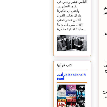
الثامن عشر وليس في
القرن العشرين.
م
وأعنى ان تفكيرنا
د
مازال تفكير القرن
الثامن عشر فحتى
الآن، ليس في بلادنا
طبقة ثقافية مفكرة...
ذا
ف
ى
كتب قرأتها
ع
رأفت's bookshelf:
read
رج
ه