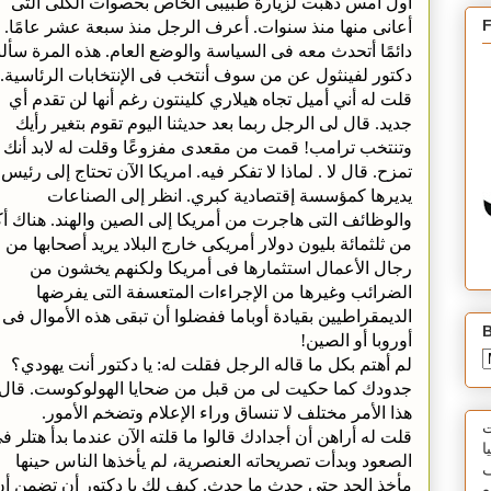
أول أمس ذهبت لزيارة طبيبى الخاص بحصوات الكلى التى
أعانى منها منذ سنوات. أعرف الرجل منذ سبعة عشر عامًا.
دائمًا أتحدث معه فى السياسة والوضع العام. هذه المرة سأل
دكتور لفينثول عن من سوف أنتخب فى الإنتخابات الرئاسية.
قلت له أني أميل تجاه هيلاري كلينتون رغم أنها لن تقدم أي
جديد. قال لى الرجل ربما بعد حديثنا اليوم تقوم بتغير رأيك
وتنتخب ترامب! قمت من مقعدى مفزوعًا وقلت له لابد أنك
تمزح. قال لا . لماذا لا تفكر فيه. امريكا الآن تحتاج إلى رئيس
يديرها كمؤسسة إقتصادية كبري. انظر إلى الصناعات
والوظائف التى هاجرت من أمريكا إلى الصين والهند. هناك أك
من ثلثمائة بليون دولار أمريكى خارج البلاد يريد أصحابها من
رجال الأعمال استثمارها فى أمريكا ولكنهم يخشون من
الضرائب وغيرها من الإجراءات المتعسفة التى يفرضها
الديمقراطيين بقيادة أوباما ففضلوا أن تبقى هذه الأموال فى
B
أوروبا أو الصين!
لم أهتم بكل ما قاله الرجل فقلت له: يا دكتور أنت يهودي؟
جدودك كما حكيت لى من قبل من ضحايا الهولوكوست. قال:
هذا الأمر مختلف لا تنساق وراء الإعلام وتضخم الأمور.
ت
قلت له أراهن أن أجدادك قالوا ما قلته الآن عندما بدأ هتلر ف
ا
الصعود وبدأت تصريحاته العنصرية، لم يأخذها الناس حينها
ف
مأخذ الجد حتى حدث ما حدث. كيف لك يا دكتور أن تضمن أن