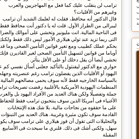
ع
ترامب لن ينقلب عليك كما فعل مع المهاجريين والعرب
ي
وغيرهم من الأقليات؟
ى
ى
قال الدكتور أنه محافظ، فقلت له لعلمك الشديد أن ترامب
ليبرالى من الطراز الأول. قلت له يا دكتور أنت محافظ فقط
فى الناحية المالية. انت مليونير وتخشي على أموالك والضرا
التى ربما تزيد عند تولي هيلاري الأمور ليس ذلك فقط ولكنك
ن
بحكم عملك كطبيب ومع تغير قوانين التأمين الصحى وما قد
أوباما من قوانين لتسهيل التأمين الصحى لغير القاديرن فإنك
تخشي أيضا أن يقل دخلك أو على الأقل يتأثر.
حواري مع الدكتور ليفنثول بالتأكيد جعلنى أسأل نفسي كم ع
اليهود أو الأقليات الذين يفضلون ترامب رغم عنصريته وجهله
بالسياسة الخارجيه فقط لأنه سوف يحمى مصالحهم المالية؟
المنظمات اليهودية الأمريكية بالأغلبية رفضت تصريحات ترا
جملة وتفصيلًا ولكن هناك العديد من الأفراد اليهود بل والعر
الأغنياء فى أمريكا الذين سوف ينتخبون ترامب فقط للحفاظ
على ما حققوه من نجاحات مالية. بلا شك هذه الإنتخابات
القادمة سوف تكون مثيرة وغريبة. هناك العديد من التبنؤات
والتحليلات التى تقول أن فوز هيلاري على ترامب سوف يكو
سهل، ولكنى أشك فى ذلك. فلنري ما سيحدث فى الأسابيع
المقبلة