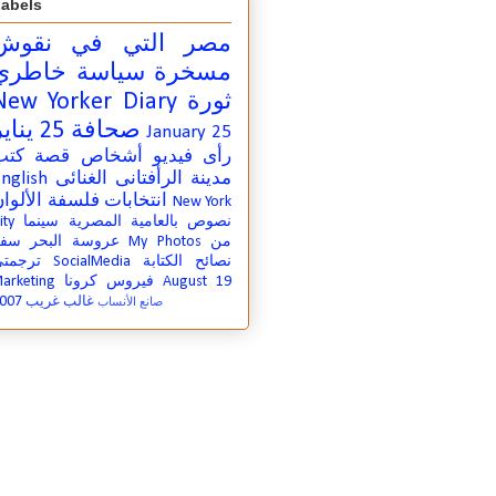
abels
مصر التي في
نقوش
مسخرة
سياسة
خاطري
ثورة
New Yorker Diary
صحافة
25 يناير
January 25
رأى
فيديو
أشخاص
قصة
كتب
مدينة
الرأفتانى الغنائى
nglish
انتخابات
فلسفة
الألوا
New York
نصوص بالعامية المصرية
سينما
ity
من
My Photos
عروسة البحر
سفر
نصائح الكتابة
SocialMedia
ترجمت
August 19
فيروس كرونا
arketing
007
غالب غريب
صانع الأنساب