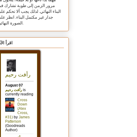
مهما بدا تافهًا أو بلا قيمة، يتحول م
مرور الزمن إلى طوبة تشارك ف
البناء النهائي. لذلك يجب ألا تحكم عل
جدار غير مكتمل البناء. انظر عل
الصورة النهائية.
اقرأ الآ