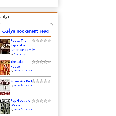
قراءا
رأفت's bookshelf: read
Roots: The
Saga of an
American Family
by
Alex Haley
The Lake
House
by
James Patterson
Roses Are Red
by
James Patterson
Pop Goes the
Weasel
by
James Patterson