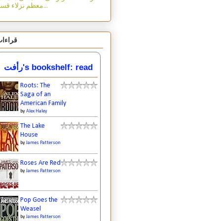
معظم نزلاء قسم...
قراءا
رأفت's bookshelf: read
Roots: The
Saga of an
American Family
by
Alex Haley
The Lake
House
by
James Patterson
Roses Are Red
by
James Patterson
Pop Goes the
Weasel
by
James Patterson