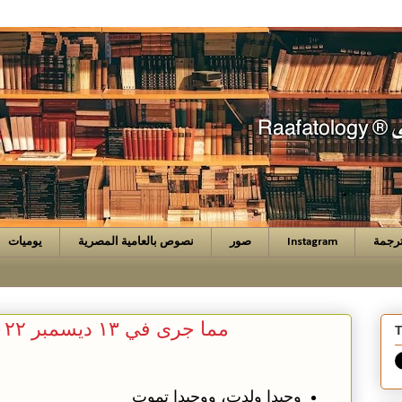
رجمة
Instagram
صور
نصوص بالعامية المصرية
يوميات
مما جرى في ١٣ ديسمبر ٢٠٢٢
T
وحيدا ولدت، ووحيدا تموت