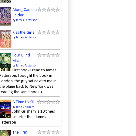
Along Came a
Spider
by
James Patterson
Kiss the Girls
by
James Patterson
Four Blind
Mice
by
James Patterson
First book i read to James
Patterson. I bought the book in
London. the guy sat next to me in
the plane back to New York was
reading the same book:)
A Time to Kill
by
John Grisham
John Grisham is 10 times
smarter than James
Patterson
The Firm