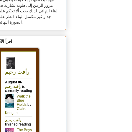
مهما بدا تافهًا أو بلا قيمة، يتحول م
مرور الزمن إلى طوبة تشارك ف
البناء النهائي. لذلك يجب ألا تحكم عل
جدار غير مكتمل البناء. انظر عل
الصورة النهائية.
اقرأ الآ