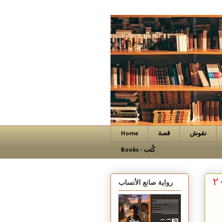
نقوش
قصة
Home
Books - كُتب
رواية صانع الأنساب