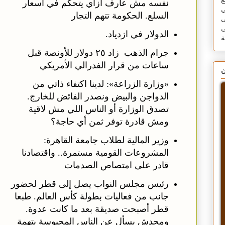
ع
نفسه مش عارف ازاي يتحكم في أسعار
ي
السلع. الحكومة تتهم التجار
ى
ى
الدولار في ازدياد.
جرام الذهب زاد ٢٥ دولار للأونصة قبل
ساعات من قرار الفدرالي الأمريكي
ن
«وزارة الزراعة»: لدينا اكتفاء ذاتي من
الدواجن والبيض ونصدر الفائض للخارج.
تصدق الوزارة أو الناس اللي مش لاقية
ومش قادرة توفر ثمن أي حاجة؟
وزير المالية لطلاب جامعة القاهرة:
المشروعات القومية مستمرة.. واقتصادنا
قادر على امتصاص الصدمات
رئيس مجلس النواب يصل إلى قطر لحضور
جانب من فعاليات بطولة كأس العالم. طبعا
قطر أصبحت صديقة بعد ما كانت عدوة.
ومحدش يسأل عن الناس المحبوسة بتهمة