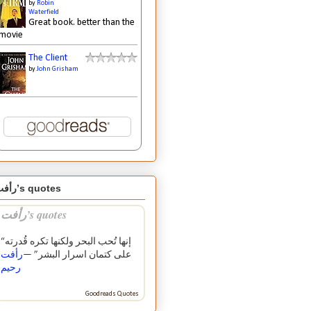
by
Robin
Waterfield
Great book. better than the
movie
The Client
by
John Grisham
رأفت’s quotes
رأفت’s quotes
“إنها تُحب البحر ولكنها تكره قُدرته
على كتمان اسرار البشر” —
رأفت
رحيم
Goodreads Quotes