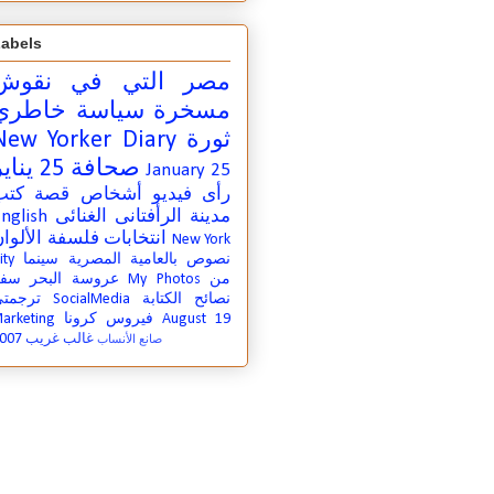
abels
مصر التي في
نقوش
مسخرة
سياسة
خاطري
ثورة
New Yorker Diary
صحافة
25 يناير
January 25
رأى
فيديو
أشخاص
قصة
كتب
مدينة
الرأفتانى الغنائى
nglish
انتخابات
فلسفة
الألوا
New York
نصوص بالعامية المصرية
سينما
ity
من
My Photos
عروسة البحر
سفر
نصائح الكتابة
SocialMedia
ترجمت
August 19
فيروس كرونا
arketing
007
غالب غريب
صانع الأنساب