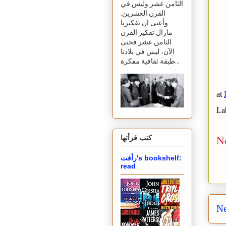
الثامن عشر وليس في
القرن العشرين.
وأعنى ان تفكيرنا
مازال تفكير القرن
الثامن عشر فحتى
الآن، ليس في بلادنا
طبقة ثقافية مفكرة...
at
La
N
كتب قرأتها
رأفت's bookshelf:
read
Ne