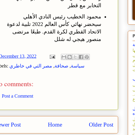
التخابر مع قطر
محمود الخطيب رئيس النادي الأهلي
سيحضر نهائي كأس العالم 2022 تلبية لدعوة
الاتحاد القطري لكرة القدم. طبعًا مرتضى
P
منصور هيجي له شلل
ة
ا
ى
December 13, 2022
م
ل
سياسة
,
صحافة
,
مصر التي في خاطري
bels:
ب
o comments:
ى
ى
.
Post a Comment
ل
ه
ل
wer Post
Home
Older Post
ق
د
ن