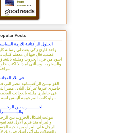
opular Posts
الحلول الرأفتانية للأزمة السياسي
واحد قارئ زكى بعت لى رساله كله
غضب. قال فيها ان معظم كتـابـات
اسود من قرن الخروب ومليئه بالتشاؤ
والسخريه.. وسألنى لماذا لا اكتب حلو
رافت...
فى بلاد العجائ
القوانيـــن الرأفتــــانيه مصر التى ف
خاطرى غيرها غير كل البلاد.. مصر الت
فى خاطرى مليئه بالعجائب العجيبه.
ولو كانت المرحومه آليــس لسه ع...
الحـــــــــرب بين الرجـــــ
والمـــــــــــرأ
تنوعت اشكال الحروب بين الرج
والمرأه منذ قديم الازل فقد تفو
الرجل على المرأه من ناحيه الجس
والعضلات ولو أنّى أشك فى ذلك لأ