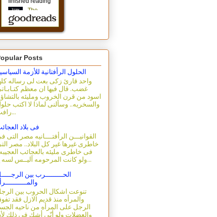
opular Posts
الحلول الرأفتانية للأزمة السياسي
واحد قارئ زكى بعت لى رساله كله
غضب. قال فيها ان معظم كتـابـات
اسود من قرن الخروب ومليئه بالتشاؤ
والسخريه.. وسألنى لماذا لا اكتب حلو
رافت...
فى بلاد العجائ
القوانيـــن الرأفتــــانيه مصر التى ف
خاطرى غيرها غير كل البلاد.. مصر الت
فى خاطرى مليئه بالعجائب العجيبه.
ولو كانت المرحومه آليــس لسه ع...
الحـــــــــرب بين الرجـــــ
والمـــــــــــرأ
تنوعت اشكال الحروب بين الرج
والمرأه منذ قديم الازل فقد تفو
الرجل على المرأه من ناحيه الجس
والعضلات ولو أنّى أشك فى ذلك لأ