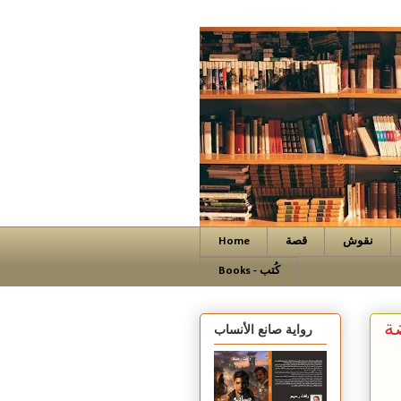
نقوش
قصة
Home
Books - كُتب
ضة
رواية صانع الأنساب