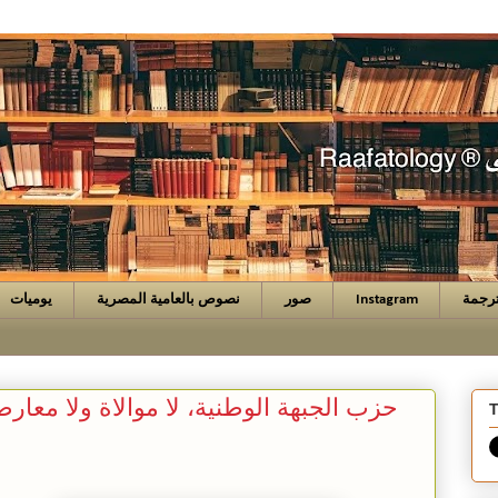
رجمة
Instagram
صور
نصوص بالعامية المصرية
يوميات
حزب الجبهة الوطنية، لا موالاة ولا معار
T