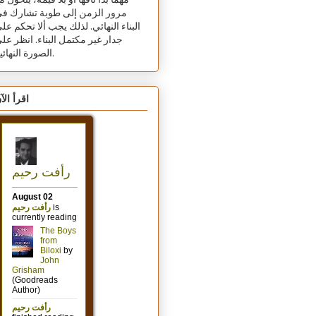
مهما بدا تافهًا أو بلا قيمة، يتحول م
مرور الزمن إلى طوبة تشارك ف
البناء النهائي. لذلك يجب ألا تحكم عل
جدار غير مكتمل البناء. انظر عل
الصورة النهائية.
اقرأ الآ