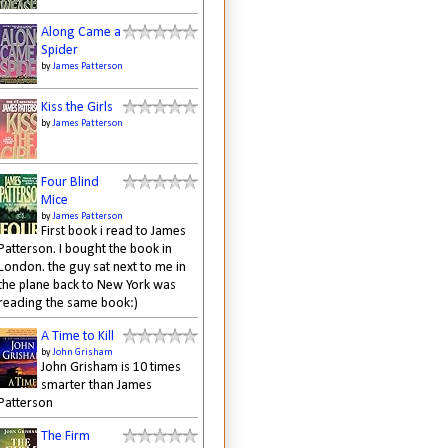
Along Came a
Spider
by
James Patterson
Kiss the Girls
by
James Patterson
Four Blind
Mice
by
James Patterson
First book i read to James
Patterson. I bought the book in
London. the guy sat next to me in
the plane back to New York was
reading the same book:)
A Time to Kill
by
John Grisham
John Grisham is 10 times
smarter than James
Patterson
The Firm