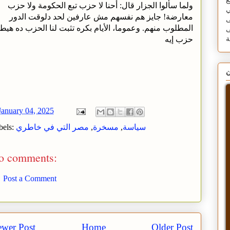
ع
ولما سألوا الجزار قال: أحنا لا حزب تبع الحكومة ولا حزب
ي
معارضة! جايز هم نفسهم مش عارفين لحد دلوقت الدور
ى
المطلوب منهم. وعموما، الأيام بكره تثبت لنا الحزب ده هيط
ى
حزب إيه
ن
January 04, 2025
سياسة
,
مسخرة
,
مصر التي في خاطري
bels:
o comments:
Post a Comment
wer Post
Home
Older Post