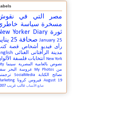
abels
مصر التي في
نقوش
مسخرة
سياسة
خاطري
ثورة
New Yorker Diary
صحافة
25 يناير
January 25
رأى
فيديو
أشخاص
قصة
كتب
مدينة
الرأفتانى الغنائى
nglish
انتخابات
فلسفة
الألوا
New York
نصوص بالعامية المصرية
سينما
ity
من
My Photos
عروسة البحر
سفر
نصائح الكتابة
SocialMedia
ترجمت
August 19
فيروس كرونا
arketing
007
غالب غريب
صانع الأنساب