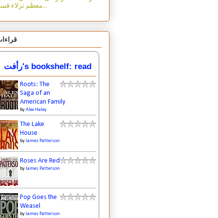
معظم نزلاء قسم...
قراءا
رأفت's bookshelf: read
Roots: The
Saga of an
American Family
by
Alex Haley
The Lake
House
by
James Patterson
Roses Are Red
by
James Patterson
Pop Goes the
Weasel
by
James Patterson