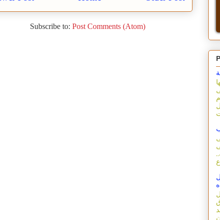
Subscribe to:
Post Comments (Atom)
P
ة
ا
ى
م
ل
ب
ى
ى
.
ل
ه
ل
ق
د
ن