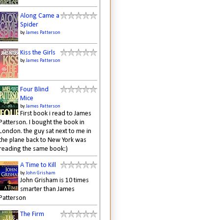
Along Came a
Spider
by
James Patterson
Kiss the Girls
by
James Patterson
Four Blind
Mice
by
James Patterson
First book i read to James
Patterson. I bought the book in
London. the guy sat next to me in
the plane back to New York was
reading the same book:)
A Time to Kill
by
John Grisham
John Grisham is 10 times
smarter than James
Patterson
The Firm