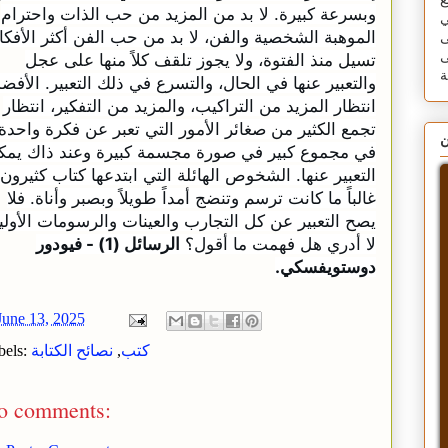
ع
وبسرعة كبيرة. لا بد من المزيد من حب الذات واحترام
ي
الموهبة الشخصية والفن، لا بد من حب الفن أكثر الأفكا
ى
تسيل منذ الفتوة، ولا يجوز تلقف كلاً منها على عجل
ى
والتعبير عنها في الحال، والتسرع في ذلك التعبير. الأفض
انتظار المزيد من التراكيب، والمزيد من التفكير، انتظار
تجمع الكثير من صغائر الأمور التي تعبر عن فكرة واحدة
ن
في مجموع كبير في صورة مجسمة كبيرة وعند ذاك يمك
التعبير عنها. الشخوص الهائلة التي ابتدعها كتاب كثيرون
غالباً ما كانت ترسم وتنضج أمداً طويلاً وبصبر وأناة. فلا
يصح التعبير عن كل التجارب والعينات والرسومات الأولي
لا أدري هل فهمت ما أقول؟
الرسائل (1) - فيودور
دوستويفسكي.
June 13, 2025
كتب
,
نصائح الكتابة
bels:
o comments: