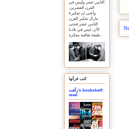
الثامن عشر وليس في
القرن العشرين.
وأعنى ان تفكيرنا
مازال تفكير القرن
الثامن عشر فحتى
Ne
الآن، ليس في بلادنا
طبقة ثقافية مفكرة...
كتب قرأتها
رأفت's bookshelf:
read