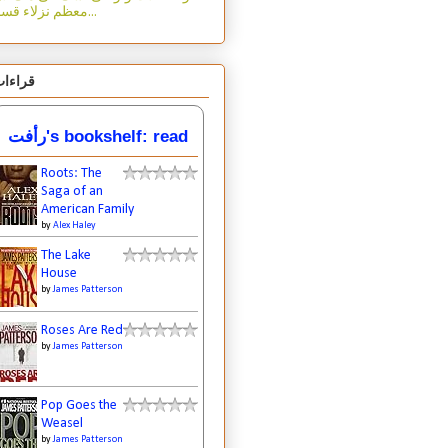
معظم نزلاء قسم...
قراءا
رأفت's bookshelf: read
Roots: The
Saga of an
American Family
by
Alex Haley
The Lake
House
by
James Patterson
Roses Are Red
by
James Patterson
Pop Goes the
Weasel
by
James Patterson