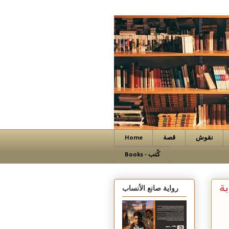
نقوش
قصة
Home
Books - كُتب
ة
رواية صانع الأنساب