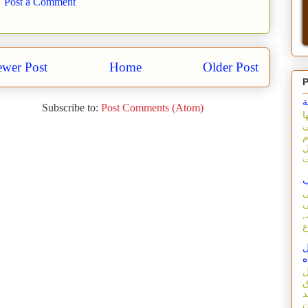
Post a Comment
wer Post
Home
Older Post
P
ة
Subscribe to:
Post Comments (Atom)
ا
ى
م
ل
ب
ى
ى
.
ل
ه
ل
ق
د
ن