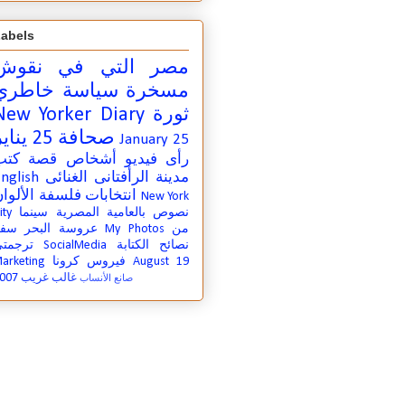
abels
مصر التي في
نقوش
مسخرة
سياسة
خاطري
ثورة
New Yorker Diary
صحافة
25 يناير
January 25
رأى
فيديو
أشخاص
قصة
كتب
مدينة
الرأفتانى الغنائى
nglish
انتخابات
فلسفة
الألوا
New York
نصوص بالعامية المصرية
سينما
ity
من
My Photos
عروسة البحر
سفر
نصائح الكتابة
SocialMedia
ترجمت
August 19
فيروس كرونا
arketing
007
غالب غريب
صانع الأنساب