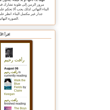
مهما بدا تافهًا أو بلا قيمة، يتحول م
مرور الزمن إلى طوبة تشارك ف
البناء النهائي. لذلك يجب ألا تحكم عل
جدار غير مكتمل البناء. انظر عل
الصورة النهائية.
اقرأ الآ