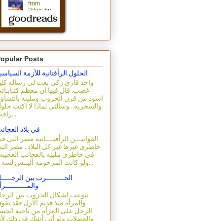
opular Posts
الحلول الرأفتانية للأزمة السياسي
واحد قارئ زكى بعت لى رساله كله
غضب. قال فيها ان معظم كتـابـات
اسود من قرن الخروب ومليئه بالتشاؤ
والسخريه.. وسألنى لماذا لا اكتب حلو
رافت...
فى بلاد العجائ
القوانيـــن الرأفتــــانيه مصر التى ف
خاطرى غيرها غير كل البلاد.. مصر الت
فى خاطرى مليئه بالعجائب العجيبه.
ولو كانت المرحومه آليــس لسه ع...
الحـــــــــرب بين الرجـــــ
والمـــــــــــرأ
تنوعت اشكال الحروب بين الرج
والمرأه منذ قديم الازل فقد تفو
الرجل على المرأه من ناحيه الجس
والعضلات ولو أنّى أشك فى ذلك لأ