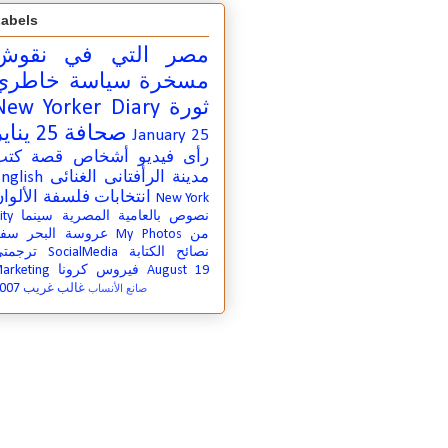
abels
مصر التي في
نقوش
مسخرة
سياسة
خاطري
ثورة
New Yorker Diary
صحافة
25 يناير
January 25
رأى
فيديو
أشخاص
قصة
كتب
مدينة
الرأفتانى الغنائى
nglish
انتخابات
فلسفة
الألوا
New York
نصوص بالعامية المصرية
سينما
ity
من
My Photos
عروسة البحر
سفر
نصائح الكتابة
SocialMedia
ترجمت
August 19
فيروس كرونا
arketing
007
غالب غريب
صانع الأنساب