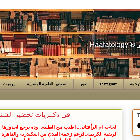
رجمة
Instagram
صور
نصوص بالعامية المصرية
يوميات
فى ذكــريات تحضير الشن
T
الحاجه ام الرأفتانى.. اطيب من الطيبه.. وده يرجع لجذورها
الريفيه الكريمه..فرغم زحمه المدن من اسكندريه والقاهره