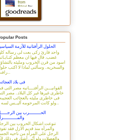
opular Posts
الحلول الرأفتانية للأزمة السياسي
واحد قارئ زكى بعت لى رساله كله
غضب. قال فيها ان معظم كتـابـات
اسود من قرن الخروب ومليئه بالتشاؤ
والسخريه.. وسألنى لماذا لا اكتب حلو
رافت...
فى بلاد العجائ
القوانيـــن الرأفتــــانيه مصر التى ف
خاطرى غيرها غير كل البلاد.. مصر الت
فى خاطرى مليئه بالعجائب العجيبه.
ولو كانت المرحومه آليــس لسه ع...
الحـــــــــرب بين الرجـــــ
والمـــــــــــرأ
تنوعت اشكال الحروب بين الرج
والمرأه منذ قديم الازل فقد تفو
الرجل على المرأه من ناحيه الجس
والعضلات ولو أنّى أشك فى ذلك لأ