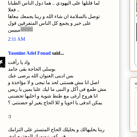
لما قلتلها على اليهودي .. هما دول الناس الطيابا
فعلا ..
توصل بالسلامة ان شاء الله و ربنا يجمعك معاها
على خير و يجمع كل الناس المتفرقين قول
آآآآآآآآآآميييين
2:11 AM
Yasmine Adel Fouad
said...
واد يا رأفت
بوسلى الحاجة بقى جامد
بس ادينى العنوان الله يرضى عنك
اصل انا مش هستنى لحد ما تيجى و لا مؤاخذة و
مش طمع فى أكل و النبى ما ليك عليا يمين يا ريس
انا هروح أرغى مع طنط شوية و اخليها تحضننى
يمكن اتدفى يا اخويا و للا الحاج يغير لو حضنتنى ؟
:)
ربنا يخليهالك و يخليلك الحاج المتستر على التزامك
فى كفر نيويورك المحترم اوى