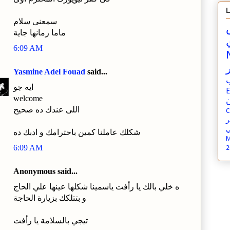
L
سمعنى سلام
ماما زمانها جاية
6:09 AM
Yasmine Adel Fouad
said...
ايه جو
E
welcome
ن
اللى عندك ده صحيح
C
ي
شكلك عاملنا كمين باحترامك و ادبك ده
M
6:09 AM
2
Anonymous said...
ه خلي بالك يا رأفت ياسمينا شكلها عينها علي الحاج
و بتتلكك بزيارة الحاجة
تيجي بالسلامة يا رأفت