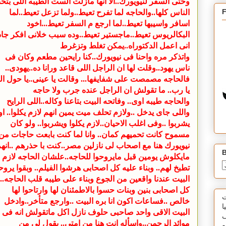
وحتى السفر لنيويورك..الا انها مازلت الست الطيبه اللى بت
الناس كلها..والحاجه لما تفرح تعيط..ولما تزعل تعيط..لما
اسافر واسيبها تعيط..لما ارجع م السفر تعيط...اخود
البكالريوس تعيط..ماجستير تعيط..وده سبب خلانى افكر جاد
انى اعمل الدكتوراه..يمكن تغلط وتزغرط
واتذكر مره واحنا فى نيويورك..كنا رايحين مطعم وكان فى
ناس يهود..وقلت لها ان الراجل اللى قاعد ورانا ده..يهودى..
فالحاجه مصمصت على شفايفها... وقالت يا عينى..يا حول الل
يا رب.. ما تقولش ان الراجل عنده جرب ولا حاجه
والحاجه طيبه اوى
.. وفاتحه البيت بتاعنا وكاله..اللى الرايح
واللى جاى يدخل ..ولازم تحلف ميت يمين انهم لازم يكلوا.. او
يشربوا ..وفى اغلب الاحيان..لازم يكلوا ويشربوا.. ولو كان
مسموح كانت تحميهم كمان.. وانا لما كنت بابعت حاجات من
نيويورك هنا مع اصحاب لى نازلين مصر..كنت با حذرهم ..انه
B
مايكلوش يومين قبل مايروحوا للحاجه..علشان الحاجه لازم
تطبخ لهم.. وبناء عليه كل اصحابى هرشوا الفيلم.. وبقوا يروح
البيت عندنا واقعين من الجوع وبناء على طيبه قلب الحاجه..
كل اصحابى بنين وبنات حسوا بالاطمئنان لها وارتاحوا لها
ت
خالص ..فساعات اكون انا بره البيت ..وارجع متأخر..وادخل
ا
البيت الاقى واحد صاحبى حلوف نازل اكل ماتقولش انه فى
ف
موائد الرحمن..واسأله انت هنا من امتى.. يقول لى من