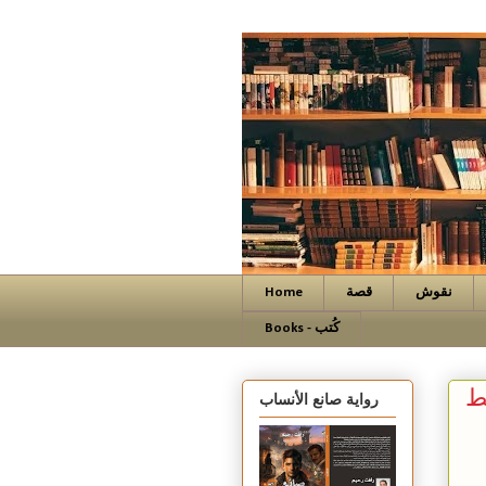
نقوش
قصة
Home
Books - كُتب
ط
رواية صانع الأنساب