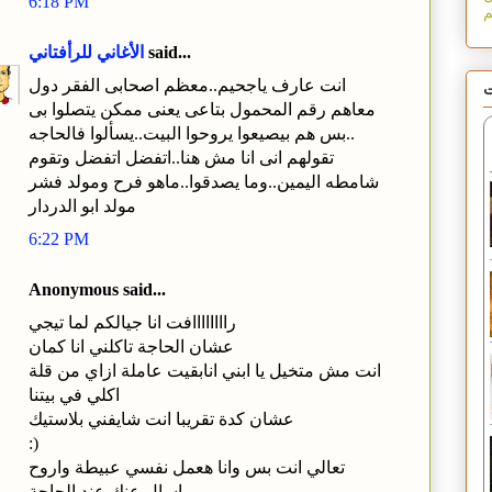
6:18 PM
said...
الأغاني للرأفتاني
انت عارف ياجحيم..معظم اصحابى الفقر دول
ت
معاهم رقم المحمول بتاعى يعنى ممكن يتصلوا بى
..بس هم بيصيعوا يروحوا البيت..يسألوا فالحاجه
تقولهم انى انا مش هنا..اتفضل اتفضل وتقوم
شامطه اليمين..وما يصدقوا..ماهو فرح ومولد فشر
مولد ابو الدردار
6:22 PM
Anonymous said...
راااااااافت انا جيالكم لما تيجي
عشان الحاجة تاكلني انا كمان
انت مش متخيل يا ابني انابقيت عاملة ازاي من قلة
اكلي في بيتنا
عشان كدة تقريبا انت شايفني بلاستيك
:)
تعالي انت بس وانا هعمل نفسي عبيطة واروح
اسال عنك عند الحاجة