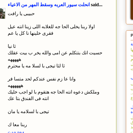
said...
انحلت سيور العربه وسقط المهر من الاعياء
حبيبى يا رافت
اولا ربنا يخلى الحا جه للغلابه اللى زينا انته عيل
فقرى خلينها نا كل يا عم
P
ة
ثا نيا
ا
حسيت انك بتتكلم عن امى والله يخر ب بيت عقلك
ى
هههههه
م
ل
ثا لثا تيجى با لسلا مه يا محترم
ب
وانا عا زم نفس عندكم لحد متسا فر
ى
ههههههه
ى
وملكش دعوه انته الحا جه هتقوم با لو اجب خليك
.
انته فى الفندق بتا عك
ل
تيجى با لسلامه يا مان
ه
ل
ق
ربنا معا ك
د
ن