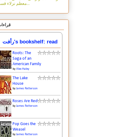
معظم نزلاء قسم...
قراءا
رأفت's bookshelf: read
Roots: The
Saga of an
American Family
by
Alex Haley
The Lake
House
by
James Patterson
Roses Are Red
by
James Patterson
Pop Goes the
Weasel
by
James Patterson