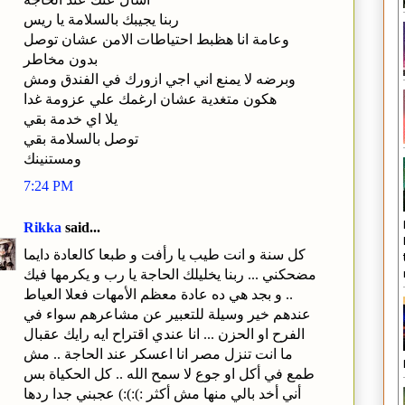
ربنا يجيبك بالسلامة يا ريس
وعامة انا هظبط احتياطات الامن عشان توصل
بدون مخاطر
وبرضه لا يمنع اني اجي ازورك في الفندق ومش
هكون متغدية عشان ارغمك علي عزومة غدا
يلا اي خدمة بقي
توصل بالسلامة بقي
ومستنينك
7:24 PM
Rikka
said...
كل سنة و انت طيب يا رأفت و طبعا كالعادة دايما
مضحكني ... ربنا يخليلك الحاجة يا رب و يكرمها فيك
.. و بجد هي ده عادة معظم الأمهات فعلا العياط
عندهم خير وسيلة للتعبير عن مشاعرهم سواء في
الفرح او الحزن ... انا عندي اقتراح ايه رايك عقبال
ما انت تنزل مصر انا اعسكر عند الحاجة .. مش
طمع في أكل او جوع لا سمح الله .. كل الحكياة بس
أني أخد بالي منها مش أكثر :):):) عجبني جدا ردها