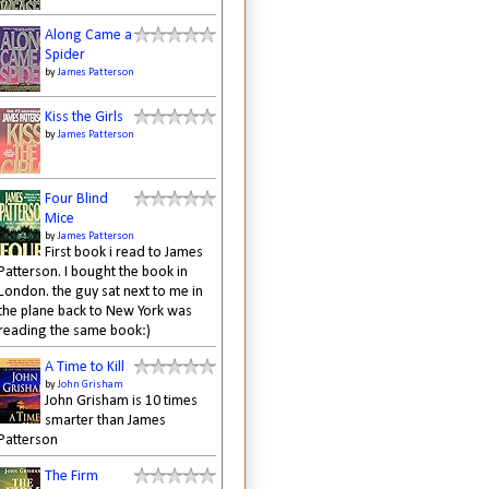
Along Came a
Spider
by
James Patterson
Kiss the Girls
by
James Patterson
Four Blind
Mice
by
James Patterson
First book i read to James
Patterson. I bought the book in
London. the guy sat next to me in
the plane back to New York was
reading the same book:)
A Time to Kill
by
John Grisham
John Grisham is 10 times
smarter than James
Patterson
The Firm