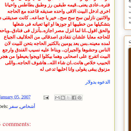
ع
فتره..عادى يعنى..قيمه طبقين رز وطبق بطاطس واحيانا
ي
اخرى ادخل البيت الاقى واحده صديقه قاعده مع الحاجه
ى
ى
والاثنين نازلين سح سح سح.. خير يا جماعه.. كانت صديقتى 
بتشكيلها من خطيبها او جوزها او انها تعبانه فى شغلها
والحق اقول..انا لما انزل مصر اجازه..بأنزل فى فنادق..وباح
للحاجه معايا علشان نتفادى اصدقائى من الحلاليف الجياع
ن
لمده معينه..بس بعد يومين بالكتير الحاجه بتحن للبيت لان
الناس وحشوها والجيران.. وبناءا عليه نسيب الفندق وارجع
البيت اتفرج على اصحابى وهما بيكلوا اويجوا يعيطوا من هجر
الحبيب خلاص هانت..ان شاء الله.. هاشوف الحاجه..واللى
مزنوق يبقى يقولى وانا
اخليها تدعى له
الدعوه بدولار
January 05, 2007
أشخاص
,
سفر
bels:
4 comments: