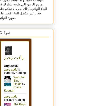
مهما بدا تافهًا أو بلا قيمة، يتحول م
مرور الزمن إلى طوبة تشارك ف
البناء النهائي. لذلك يجب ألا تحكم عل
جدار غير مكتمل البناء. انظر عل
الصورة النهائية.
اقرأ الآ