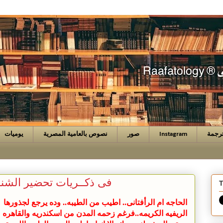
رجمة
Instagram
صور
نصوص بالعامية المصرية
يوميات
فى ذكــريات تحضير الشن
T
الحاجه ام الرأفتانى.. اطيب من الطيبه.. وده يرجع لجذورها
الريفيه الكريمه..فرغم زحمه المدن من اسكندريه والقاهره