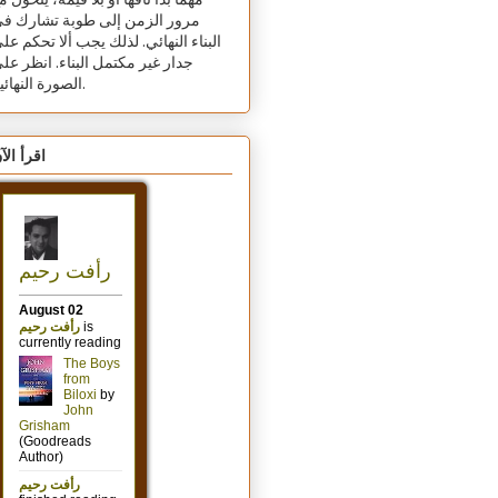
مهما بدا تافهًا أو بلا قيمة، يتحول م
مرور الزمن إلى طوبة تشارك ف
البناء النهائي. لذلك يجب ألا تحكم عل
جدار غير مكتمل البناء. انظر عل
الصورة النهائية.
اقرأ الآ