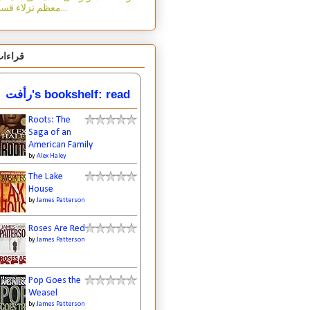
معظم نزلاء قسم...
قراءا
رأفت's bookshelf: read
Roots: The
Saga of an
American Family
by
Alex Haley
The Lake
House
by
James Patterson
Roses Are Red
by
James Patterson
Pop Goes the
Weasel
by
James Patterson