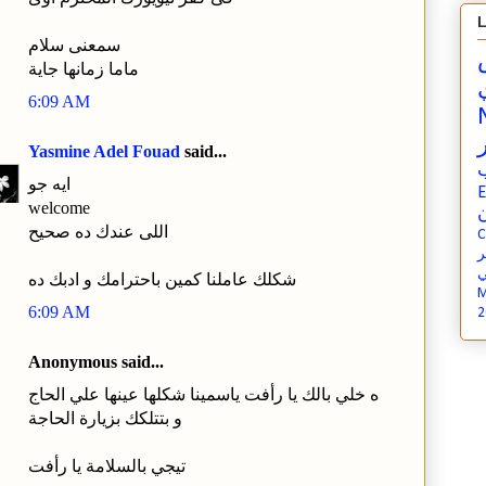
L
سمعنى سلام
ماما زمانها جاية
6:09 AM
Yasmine Adel Fouad
said...
ايه جو
E
welcome
ن
اللى عندك ده صحيح
C
ي
شكلك عاملنا كمين باحترامك و ادبك ده
M
6:09 AM
2
Anonymous said...
ه خلي بالك يا رأفت ياسمينا شكلها عينها علي الحاج
و بتتلكك بزيارة الحاجة
تيجي بالسلامة يا رأفت