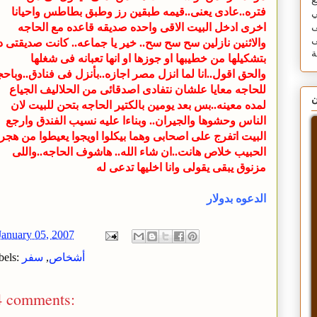
ع
فتره..عادى يعنى..قيمه طبقين رز وطبق بطاطس واحيانا
ي
اخرى ادخل البيت الاقى واحده صديقه قاعده مع الحاجه
ى
ى
والاثنين نازلين سح سح سح.. خير يا جماعه.. كانت صديقتى 
بتشكيلها من خطيبها او جوزها او انها تعبانه فى شغلها
والحق اقول..انا لما انزل مصر اجازه..بأنزل فى فنادق..وباح
للحاجه معايا علشان نتفادى اصدقائى من الحلاليف الجياع
ن
لمده معينه..بس بعد يومين بالكتير الحاجه بتحن للبيت لان
الناس وحشوها والجيران.. وبناءا عليه نسيب الفندق وارجع
البيت اتفرج على اصحابى وهما بيكلوا اويجوا يعيطوا من هجر
الحبيب خلاص هانت..ان شاء الله.. هاشوف الحاجه..واللى
مزنوق يبقى يقولى وانا
اخليها تدعى له
الدعوه بدولار
January 05, 2007
أشخاص
,
سفر
bels:
4 comments: