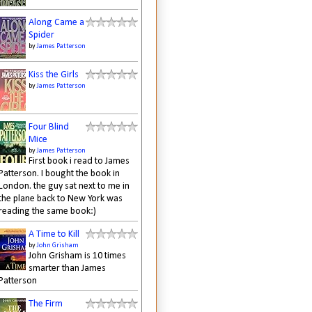
Along Came a
Spider
by
James Patterson
Kiss the Girls
by
James Patterson
Four Blind
Mice
by
James Patterson
First book i read to James
Patterson. I bought the book in
London. the guy sat next to me in
the plane back to New York was
reading the same book:)
A Time to Kill
by
John Grisham
John Grisham is 10 times
smarter than James
Patterson
The Firm