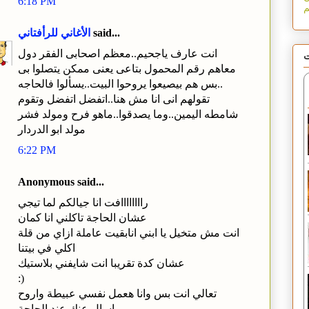
6:18 PM
said...
الأغاني للرأفتاني
انت عارف ياجحيم..معظم اصحابى الفقر دول
ت
معاهم رقم المحمول بتاعى يعنى ممكن يتصلوا بى
..بس هم بيصيعوا يروحوا البيت..يسألوا فالحاجه
تقولهم انى انا مش هنا..اتفضل اتفضل وتقوم
شامطه اليمين..وما يصدقوا..ماهو فرح ومولد فشر
مولد ابو الدردار
6:22 PM
Anonymous said...
راااااااافت انا جيالكم لما تيجي
عشان الحاجة تاكلني انا كمان
انت مش متخيل يا ابني انابقيت عاملة ازاي من قلة
اكلي في بيتنا
عشان كدة تقريبا انت شايفني بلاستيك
:)
تعالي انت بس وانا هعمل نفسي عبيطة واروح
اسال عنك عند الحاجة