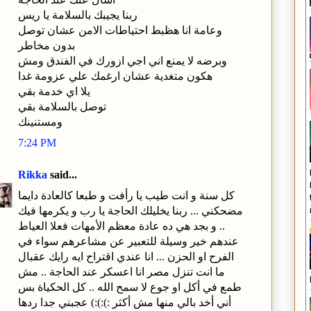
ربنا يجيبك بالسلامة يا ريس
وعامة انا هظبط احتياطات الامن عشان توصل
بدون مخاطر
وبرضه لا يمنع اني اجي ازورك في الفندق ومش
هكون متغدية عشان ارغمك علي عزومة غدا
يلا اي خدمة بقي
توصل بالسلامة بقي
ومستنينك
7:24 PM
Rikka
said...
كل سنة و انت طيب يا رأفت و طبعا كالعادة دايما
مضحكني ... ربنا يخليلك الحاجة يا رب و يكرمها فيك
.. و بجد هي ده عادة معظم الأمهات فعلا العياط
عندهم خير وسيلة للتعبير عن مشاعرهم سواء في
الفرح او الحزن ... انا عندي اقتراح ايه رايك عقبال
ما انت تنزل مصر انا اعسكر عند الحاجة .. مش
طمع في أكل او جوع لا سمح الله .. كل الحكياة بس
أني أخد بالي منها مش أكثر :):):) عجبني جدا ردها