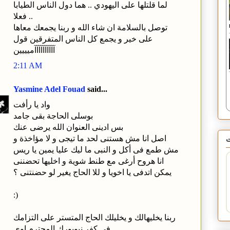
لما قلتلها على اليهودي .. هما دول الناس الطيابا
فعلا ..
توصل بالسلامة ان شاء الله و ربنا يجمعك معاها
على خير و يجمع كل الناس المتفرقين قول
آآآآآآآآآآميييين
2:11 AM
Yasmine Adel Fouad
said...
واد يا رأفت
بوسلى الحاجة بقى جامد
بس ادينى العنوان الله يرضى عنك
اصل انا مش هستنى لحد ما تيجى و لا مؤاخذة و
مش طمع فى أكل و النبى ما ليك عليا يمين يا ريس
انا هروح أرغى مع طنط شوية و اخليها تحضننى
يمكن اتدفى يا اخويا و للا الحاج يغير لو حضنتنى ؟
:)
ربنا يخليهالك و يخليلك الحاج المتستر على التزامك
فى كفر نيويورك المحترم اوى