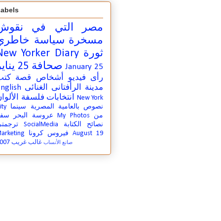
abels
مصر التي في
نقوش
مسخرة
سياسة
خاطري
ثورة
New Yorker Diary
صحافة
25 يناير
January 25
رأى
فيديو
أشخاص
قصة
كتب
مدينة
الرأفتانى الغنائى
nglish
انتخابات
فلسفة
الألوا
New York
نصوص بالعامية المصرية
سينما
ity
من
My Photos
عروسة البحر
سفر
نصائح الكتابة
SocialMedia
ترجمت
August 19
فيروس كرونا
arketing
007
غالب غريب
صانع الأنساب