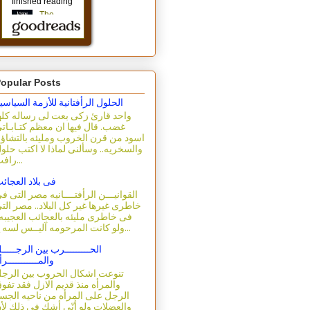
opular Posts
الحلول الرأفتانية للأزمة السياسي
واحد قارئ زكى بعت لى رساله كله
غضب. قال فيها ان معظم كتـابـات
اسود من قرن الخروب ومليئه بالتشاؤ
والسخريه.. وسألنى لماذا لا اكتب حلو
رافت...
فى بلاد العجائ
القوانيـــن الرأفتــــانيه مصر التى ف
خاطرى غيرها غير كل البلاد.. مصر الت
فى خاطرى مليئه بالعجائب العجيبه.
ولو كانت المرحومه آليــس لسه ع...
الحـــــــــرب بين الرجـــــ
والمـــــــــــرأ
تنوعت اشكال الحروب بين الرج
والمرأه منذ قديم الازل فقد تفو
الرجل على المرأه من ناحيه الجس
والعضلات ولو أنّى أشك فى ذلك لأ