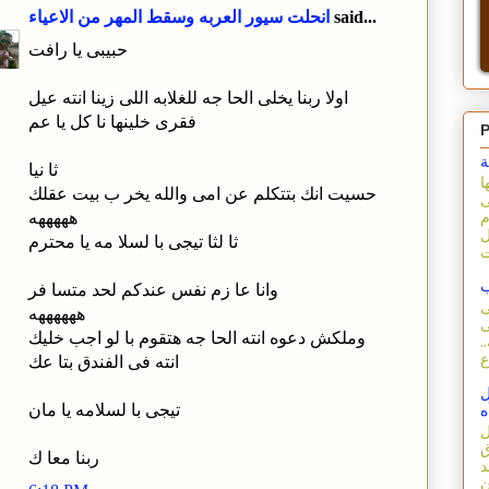
said...
انحلت سيور العربه وسقط المهر من الاعياء
حبيبى يا رافت
اولا ربنا يخلى الحا جه للغلابه اللى زينا انته عيل
فقرى خلينها نا كل يا عم
P
ة
ثا نيا
ا
حسيت انك بتتكلم عن امى والله يخر ب بيت عقلك
ى
هههههه
م
ل
ثا لثا تيجى با لسلا مه يا محترم
ب
وانا عا زم نفس عندكم لحد متسا فر
ى
ههههههه
ى
وملكش دعوه انته الحا جه هتقوم با لو اجب خليك
.
انته فى الفندق بتا عك
ل
تيجى با لسلامه يا مان
ه
ل
ق
ربنا معا ك
د
ن