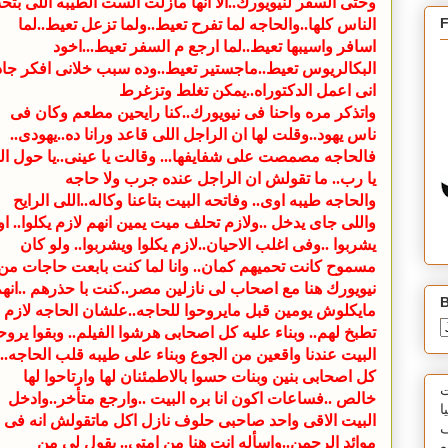
وحتى السفر لنيويورك..الا انها مازلت الست الطيبه اللى بت
الناس كلها..والحاجه لما تفرح تعيط..ولما تزعل تعيط..لما
اسافر واسيبها تعيط..لما ارجع م السفر تعيط...اخود
البكالريوس تعيط..ماجستير تعيط..وده سبب خلانى افكر جاد
انى اعمل الدكتوراه..يمكن تغلط وتزغرط
واتذكر مره واحنا فى نيويورك..كنا رايحين مطعم وكان فى
ناس يهود..وقلت لها ان الراجل اللى قاعد ورانا ده..يهودى..
فالحاجه مصمصت على شفايفها... وقالت يا عينى..يا حول الل
يا رب.. ما تقولش ان الراجل عنده جرب ولا حاجه
والحاجه طيبه اوى
.. وفاتحه البيت بتاعنا وكاله..اللى الرايح
واللى جاى يدخل ..ولازم تحلف ميت يمين انهم لازم يكلوا.. او
يشربوا ..وفى اغلب الاحيان..لازم يكلوا ويشربوا.. ولو كان
مسموح كانت تحميهم كمان.. وانا لما كنت بابعت حاجات من
نيويورك هنا مع اصحاب لى نازلين مصر..كنت با حذرهم ..انه
B
مايكلوش يومين قبل مايروحوا للحاجه..علشان الحاجه لازم
تطبخ لهم.. وبناء عليه كل اصحابى هرشوا الفيلم.. وبقوا يروح
البيت عندنا واقعين من الجوع وبناء على طيبه قلب الحاجه..
كل اصحابى بنين وبنات حسوا بالاطمئنان لها وارتاحوا لها
ت
خالص ..فساعات اكون انا بره البيت ..وارجع متأخر..وادخل
ا
البيت الاقى واحد صاحبى حلوف نازل اكل ماتقولش انه فى
ف
موائد الرحمن..واسأله انت هنا من امتى.. يقول لى من