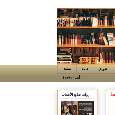
نقوش
قصة
Home
Books - كُتب
ط
رواية صانع الأنساب