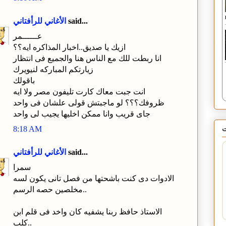
said...
الأغاني للرأفتاني
عــــــمر
ازيك يا صديق..اخبار المذاكره ايه؟؟
انا ربطت للك مع الناس هنا والجميع فى انتظار
زيارتكم المباركه لنيويرك
باقولك
انت جبت معاك كارت تليفون مصر ولا ايه
ظروفك؟؟؟ لو ماجبتش قولى علشان فى واحد
جاى قريب وانا ممكن اخليها يجيب لى واحد
8:18 AM
said...
الأغاني للرأفتاني
سمرا
الادوات دى كنت باشحتها من فصل تانى يكون لسه
مخلصين حصه الرسم..
الاستاذ حافظ ربنا يشفيه كان واخد فى قلم ابن
كلب..