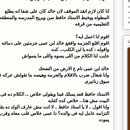
ع
ي
انا كان لازم انقذ الموقف لان خالد كان على شفا انه يطلع
ى
ى
المطواه ويخبط الاستاذ حافظ سن ويريح المدرسه والمنطقه
التعليميه من قرفه
اقوم انا اعمل ايه؟
ن
اقوم اقلع الجزمه وافقع خالد ابن عمى جزمتين على دماغه
واقوله : كده يا ابن الكلب... كده
جايب لنا الكلام من اللى يسوه واللى ما يسواش
خالد ابن عمى نام ع الارض من الضحك
وانا شغال ضرب بالاقلام والجزمه وهيصه ما تقولش عركه 
سوق زنانيرى
الاستاذ حافظ قعد يسلك فينا ويقولى خلاص ... الكلام ده فى
البيت مش هنا... خلاص كده كفايه
وانا اقول .. لا يا استاذ حافظ .. لا انت مش عارف الولد ده بقل
التزامه عامل ايه فى والده؟ دا عمى خلاص غلب معاه وقرب
يموت