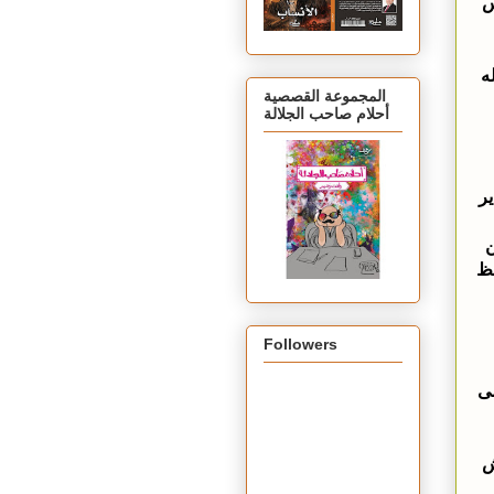
س
ه
المجموعة القصصية
أحلام صاحب الجلالة
ير
ن
فظ
Followers
مى
ش