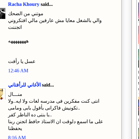
Racha Khoury
said...
موتني من الضحك
والي بالشغل معايا مش عارفين مالي افتكروني
اتجننت
ههههههههه
عسل يا رأفت
12:46 AM
said...
الأغاني للرأفتاني
منـــال
انتى كنت مفكرين فى مدرسه لغات ولا ايه..ولا
تكونيش فاكرانى بأقول بابى ومامى..
با بنتى ده الناظر كفر..
على ما اسمع دلوقت ان الاستاذ حافط اتجنن ربنا
يحفظنا
8:16 AM