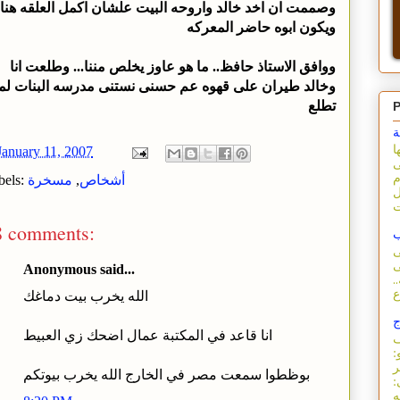
وصممت ان اخد خالد واروحه البيت علشان اكمل العلقه هنا
ويكون ابوه حاضر المعركه
ووافق الاستاذ حافظ.. ما هو عاوز يخلص مننا... وطلعت انا
وخالد طيران على قهوه عم حسنى نستنى مدرسه البنات لما
تطلع
P
ة
ا
January 11, 2007
ى
م
أشخاص
,
مسخرة
bels:
ل
8 comments:
ب
ى
ى
Anonymous said...
.
الله يخرب بيت دماغك
ج
انا قاعد في المكتبة عمال اضحك زي العبيط
ف
:
ر
بوظطوا سمعت مصر في الخارج الله يخرب بيوتكم
: