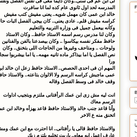
لى ابن عم فى سنى..وكان دايما معى فى نفس الفصل ونف
المدرسه لحد اول ثانوى عام كده لما انا سافرت
خالد ابن عمى كان مهمل شويه.. يعنى مفيش كتب مفيش
كراسه مفيش قلم.. عادى يعنى.. كان بيجى الفصل اثبات حال
وكأنه بيعمل جميل فى وزاره التربيه والتعليم
وكان لنا مدرس رسم اسمه الاستاذ حافظ.. وكان الاستاذ
حافظ مفكر نفسه بيكاسوا .. وكان بيصدعنا بالفن والفنانين
ولوحات .. ومتاحف وغيرها من الحاجات اللى بتخنق.. وكان
نص الفصل يا اما بيذاكر ماده تانيه مهمه.. يا اما بيشربوا سجا
ورا
المهم ان فى احدى الحصص.. الاستاذ حافظ زعل ان خالد اب
عمى ماجبش كراسه الرسم ولا الالوان بتاعته.. والاستاذ حا
وقف خالد فى وسط الفصل وقاله
B
انت ليه مش زى ابن عمك الرأفتانى ملتزم وبتجيب اداوات
الرسم معاك
وأنا قاعد جنب خالد والاستاذ حافظ قاعد يهزأه وخالد ابن ع
اتخنق منه ع الاخر
ت
ا
والاستاذ حافظ قالى يا رأفتانى.. انا احترت مع ابن عمك وم
ف
عارف اعمل ايه معاه.. ياريت تخليه يلتزم زيك