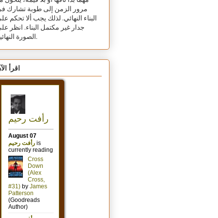
مهما بدا تافهًا أو بلا قيمة، يتحول م
مرور الزمن إلى طوبة تشارك ف
البناء النهائي. لذلك يجب ألا تحكم عل
جدار غير مكتمل البناء. انظر عل
الصورة النهائية.
اقرأ الآ