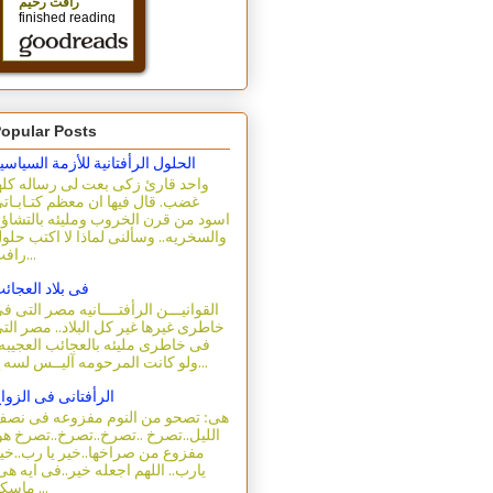
opular Posts
الحلول الرأفتانية للأزمة السياسي
واحد قارئ زكى بعت لى رساله كله
غضب. قال فيها ان معظم كتـابـات
اسود من قرن الخروب ومليئه بالتشاؤ
والسخريه.. وسألنى لماذا لا اكتب حلو
رافت...
فى بلاد العجائ
القوانيـــن الرأفتــــانيه مصر التى ف
خاطرى غيرها غير كل البلاد.. مصر الت
فى خاطرى مليئه بالعجائب العجيبه.
ولو كانت المرحومه آليــس لسه ع...
الرأفتانى فى الزوا
هى: تصحو من النوم مفزوعه فى نص
الليل..تصرخ ..تصرخ..تصرخ..تصرخ هو
مفزوع من صراخها..خير يا رب..خي
يارب.. اللهم اجعله خير..فى ايه هى
ماسكه ...