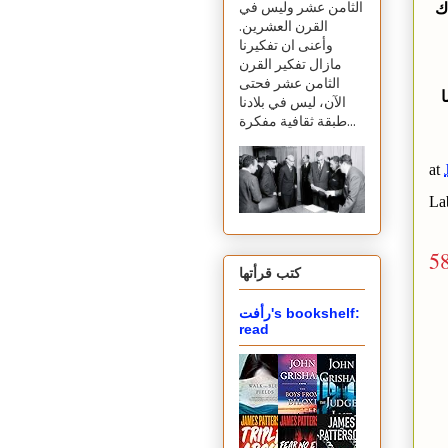
ك
الثامن عشر وليس في
القرن العشرين.
وأعنى ان تفكيرنا
مازال تفكير القرن
الثامن عشر فحتى
الآن، ليس في بلادنا
طبقة ثقافية مفكرة...
at
La
5
كتب قرأتها
رأفت's bookshelf:
read