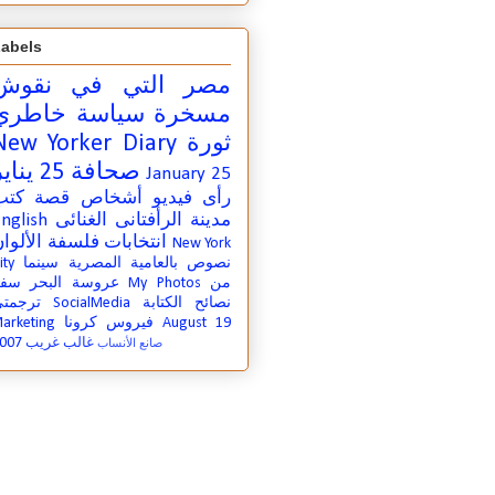
abels
مصر التي في
نقوش
مسخرة
سياسة
خاطري
ثورة
New Yorker Diary
صحافة
25 يناير
January 25
رأى
فيديو
أشخاص
قصة
كتب
مدينة
الرأفتانى الغنائى
nglish
انتخابات
فلسفة
الألوا
New York
نصوص بالعامية المصرية
سينما
ity
من
My Photos
عروسة البحر
سفر
نصائح الكتابة
SocialMedia
ترجمت
August 19
فيروس كرونا
arketing
007
غالب غريب
صانع الأنساب