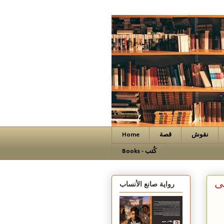
نقوش
قصة
Home
Books - كُتب
ى
رواية صانع الأنساب