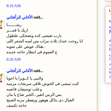
8:19 AM
L
said...
الأغاني للرأفتاني
رشـــــــا
ازيك يا قمـــر
يارب تعيشى كده وتضحكى علطول
انا روحت عندك ثلاث مرات بس لسه الشعر اللى
هناك عويص على شويه..
E
ع العموم فى انتظار حاجه جديده
ن
C
8:20 AM
ي
said...
الأغاني للرأفتاني
M
2
والنبى يا كــوبرا يا اخويا
كنت تمشى فى الحوش تلاقى سرنجات مرميه
وعلب توسيفان فاضيه
بس الزمن اتغير...الخير ضاع يا مان
العيال دى بتاكل هوهوز وبتفطر مربه الصبح
حاجه تكسف