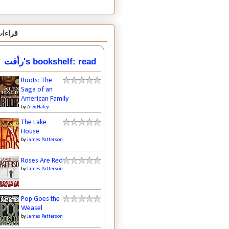
قراءا
رأفت's bookshelf: read
Roots: The
Saga of an
American Family
by
Alex Haley
The Lake
House
by
James Patterson
Roses Are Red
by
James Patterson
Pop Goes the
Weasel
by
James Patterson