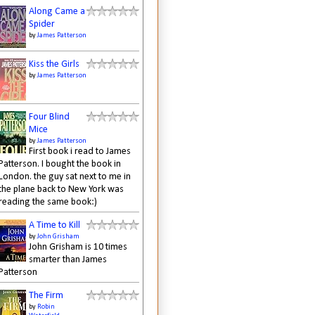
Along Came a
Spider
by
James Patterson
Kiss the Girls
by
James Patterson
Four Blind
Mice
by
James Patterson
First book i read to James
Patterson. I bought the book in
London. the guy sat next to me in
the plane back to New York was
reading the same book:)
A Time to Kill
by
John Grisham
John Grisham is 10 times
smarter than James
Patterson
The Firm
by
Robin