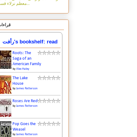
معظم نزلاء قسم...
قراءا
رأفت's bookshelf: read
Roots: The
Saga of an
American Family
by
Alex Haley
The Lake
House
by
James Patterson
Roses Are Red
by
James Patterson
Pop Goes the
Weasel
by
James Patterson