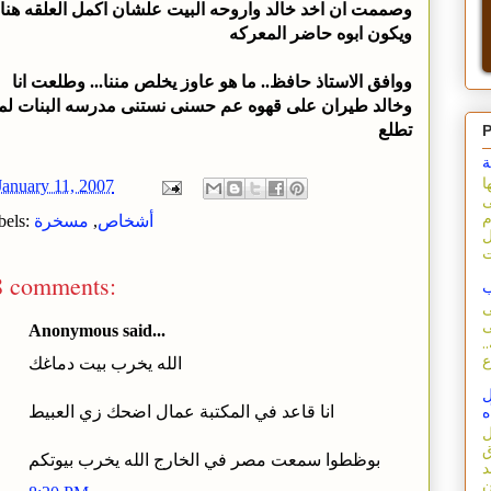
وصممت ان اخد خالد واروحه البيت علشان اكمل العلقه هنا
ويكون ابوه حاضر المعركه
ووافق الاستاذ حافظ.. ما هو عاوز يخلص مننا... وطلعت انا
وخالد طيران على قهوه عم حسنى نستنى مدرسه البنات لما
تطلع
P
ة
ا
January 11, 2007
ى
م
أشخاص
,
مسخرة
bels:
ل
8 comments:
ب
ى
ى
Anonymous said...
.
الله يخرب بيت دماغك
ل
انا قاعد في المكتبة عمال اضحك زي العبيط
ه
ل
ق
بوظطوا سمعت مصر في الخارج الله يخرب بيوتكم
د
ن