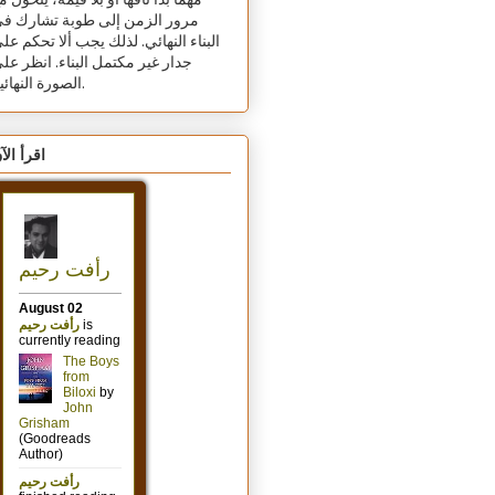
مهما بدا تافهًا أو بلا قيمة، يتحول م
مرور الزمن إلى طوبة تشارك ف
البناء النهائي. لذلك يجب ألا تحكم عل
جدار غير مكتمل البناء. انظر عل
الصورة النهائية.
اقرأ الآ