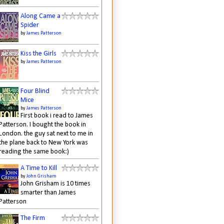
Along Came a
Spider
by
James Patterson
Kiss the Girls
by
James Patterson
Four Blind
Mice
by
James Patterson
First book i read to James
Patterson. I bought the book in
London. the guy sat next to me in
the plane back to New York was
reading the same book:)
A Time to Kill
by
John Grisham
John Grisham is 10 times
smarter than James
Patterson
The Firm