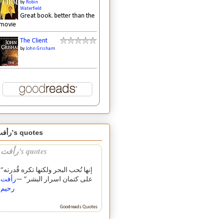
by
Robin
Waterfield
Great book. better than the
movie
The Client
by
John Grisham
رأفت’s quotes
رأفت’s quotes
“إنها تُحب البحر ولكنها تكره قُدرته
على كتمان اسرار البشر” —
رأفت
رحيم
Goodreads Quotes