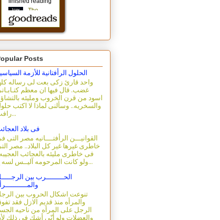
opular Posts
الحلول الرأفتانية للأزمة السياسي
واحد قارئ زكى بعت لى رساله كله
غضب. قال فيها ان معظم كتـابـات
اسود من قرن الخروب ومليئه بالتشاؤ
والسخريه.. وسألنى لماذا لا اكتب حلو
رافت...
فى بلاد العجائ
القوانيـــن الرأفتــــانيه مصر التى ف
خاطرى غيرها غير كل البلاد.. مصر الت
فى خاطرى مليئه بالعجائب العجيبه.
ولو كانت المرحومه آليــس لسه ع...
الحـــــــــرب بين الرجـــــ
والمـــــــــــرأ
تنوعت اشكال الحروب بين الرج
والمرأه منذ قديم الازل فقد تفو
الرجل على المرأه من ناحيه الجس
والعضلات ولو أنّى أشك فى ذلك لأ