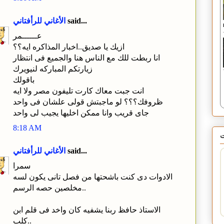
said...
الأغاني للرأفتاني
عــــــمر
ازيك يا صديق..اخبار المذاكره ايه؟؟
انا ربطت للك مع الناس هنا والجميع فى انتظار
زيارتكم المباركه لنيويرك
باقولك
انت جبت معاك كارت تليفون مصر ولا ايه
ظروفك؟؟؟ لو ماجبتش قولى علشان فى واحد
جاى قريب وانا ممكن اخليها يجيب لى واحد
8:18 AM
said...
الأغاني للرأفتاني
سمرا
الادوات دى كنت باشحتها من فصل تانى يكون لسه
مخلصين حصه الرسم..
الاستاذ حافظ ربنا يشفيه كان واخد فى قلم ابن
كلب..