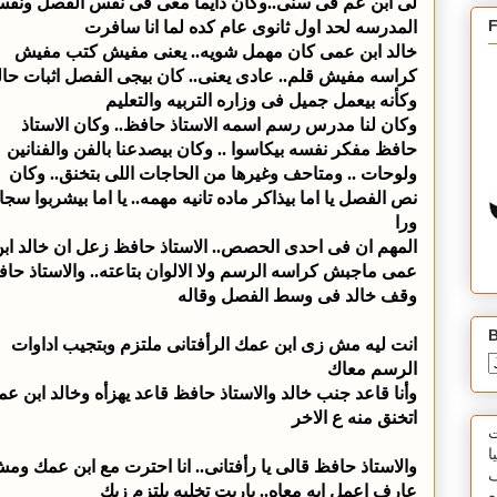
لى ابن عم فى سنى..وكان دايما معى فى نفس الفصل ونف
المدرسه لحد اول ثانوى عام كده لما انا سافرت
خالد ابن عمى كان مهمل شويه.. يعنى مفيش كتب مفيش
كراسه مفيش قلم.. عادى يعنى.. كان بيجى الفصل اثبات حال
وكأنه بيعمل جميل فى وزاره التربيه والتعليم
وكان لنا مدرس رسم اسمه الاستاذ حافظ.. وكان الاستاذ
حافظ مفكر نفسه بيكاسوا .. وكان بيصدعنا بالفن والفنانين
ولوحات .. ومتاحف وغيرها من الحاجات اللى بتخنق.. وكان
نص الفصل يا اما بيذاكر ماده تانيه مهمه.. يا اما بيشربوا سجا
ورا
المهم ان فى احدى الحصص.. الاستاذ حافظ زعل ان خالد اب
عمى ماجبش كراسه الرسم ولا الالوان بتاعته.. والاستاذ حا
وقف خالد فى وسط الفصل وقاله
B
انت ليه مش زى ابن عمك الرأفتانى ملتزم وبتجيب اداوات
الرسم معاك
وأنا قاعد جنب خالد والاستاذ حافظ قاعد يهزأه وخالد ابن ع
اتخنق منه ع الاخر
ت
ا
والاستاذ حافظ قالى يا رأفتانى.. انا احترت مع ابن عمك وم
ف
عارف اعمل ايه معاه.. ياريت تخليه يلتزم زيك