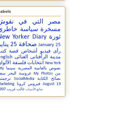
abels
مصر التي في
نقوش
مسخرة
سياسة
خاطري
ثورة
New Yorker Diary
صحافة
25 يناير
January 25
رأى
فيديو
أشخاص
قصة
كتب
مدينة
الرأفتانى الغنائى
nglish
انتخابات
فلسفة
الألوا
New York
نصوص بالعامية المصرية
سينما
ity
من
My Photos
عروسة البحر
سفر
نصائح الكتابة
SocialMedia
ترجمت
August 19
فيروس كرونا
arketing
007
غالب غريب
صانع الأنساب