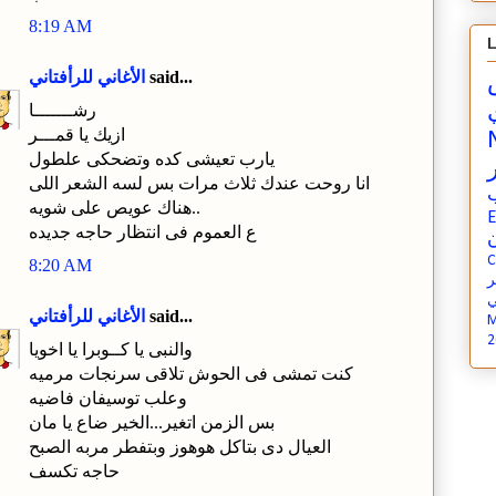
8:19 AM
L
said...
الأغاني للرأفتاني
رشـــــــا
ازيك يا قمـــر
يارب تعيشى كده وتضحكى علطول
انا روحت عندك ثلاث مرات بس لسه الشعر اللى
هناك عويص على شويه..
E
ع العموم فى انتظار حاجه جديده
ن
C
8:20 AM
ي
said...
الأغاني للرأفتاني
M
2
والنبى يا كــوبرا يا اخويا
كنت تمشى فى الحوش تلاقى سرنجات مرميه
وعلب توسيفان فاضيه
بس الزمن اتغير...الخير ضاع يا مان
العيال دى بتاكل هوهوز وبتفطر مربه الصبح
حاجه تكسف