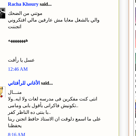
Racha Khoury
said...
موتني من الضحك
والي بالشغل معايا مش عارفين مالي افتكروني
اتجننت
ههههههههه
عسل يا رأفت
12:46 AM
said...
الأغاني للرأفتاني
منـــال
انتى كنت مفكرين فى مدرسه لغات ولا ايه..ولا
تكونيش فاكرانى بأقول بابى ومامى..
با بنتى ده الناظر كفر..
على ما اسمع دلوقت ان الاستاذ حافط اتجنن ربنا
يحفظنا
8:16 AM