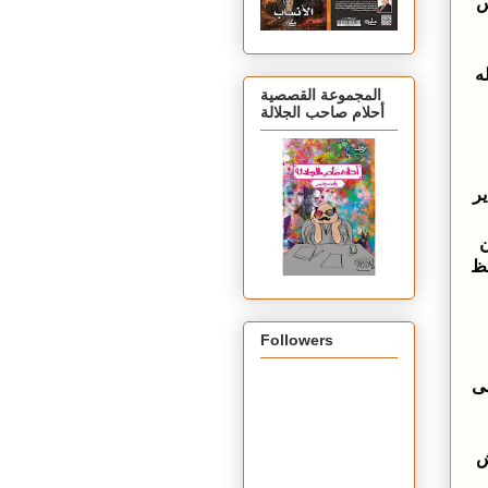
س
ه
المجموعة القصصية
أحلام صاحب الجلالة
ير
ن
فظ
Followers
مى
ش