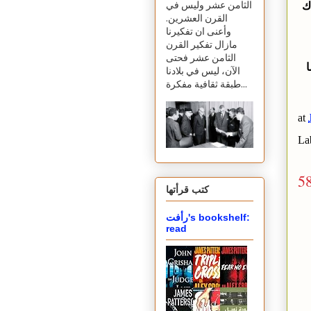
ك
الثامن عشر وليس في
القرن العشرين.
وأعنى ان تفكيرنا
مازال تفكير القرن
الثامن عشر فحتى
الآن، ليس في بلادنا
طبقة ثقافية مفكرة...
at
La
5
كتب قرأتها
رأفت's bookshelf:
read