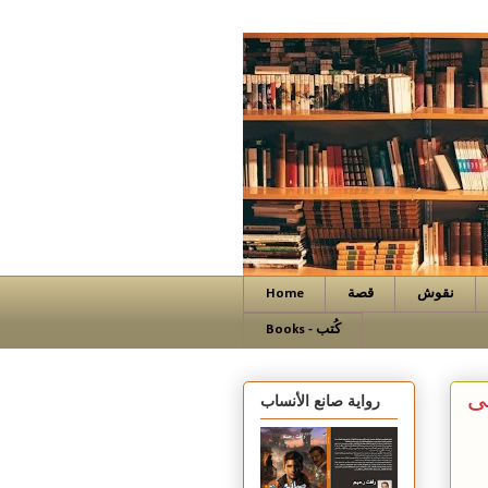
نقوش
قصة
Home
Books - كُتب
ى
رواية صانع الأنساب