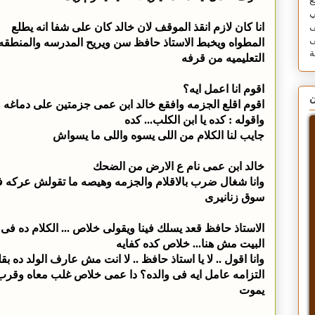
ع
ي
انا كان لازم انقذ الموقف لان خالد كان على شفا انه يطلع
ى
ى
المطواه ويخبط الاستاذ حافظ سن ويريح المدرسه والمنطقه
التعليميه من قرفه
اقوم انا اعمل ايه؟
ن
اقوم اقلع الجزمه وافقع خالد ابن عمى جزمتين على دماغه
واقوله : كده يا ابن الكلب... كده
جايب لنا الكلام من اللى يسوه واللى ما يسواش
خالد ابن عمى نام ع الارض من الضحك
وانا شغال ضرب بالاقلام والجزمه وهيصه ما تقولش عركه 
سوق زنانيرى
الاستاذ حافظ قعد يسلك فينا ويقولى خلاص ... الكلام ده فى
البيت مش هنا... خلاص كده كفايه
وانا اقول .. لا يا استاذ حافظ .. لا انت مش عارف الولد ده بقل
التزامه عامل ايه فى والده؟ دا عمى خلاص غلب معاه وقرب
يموت