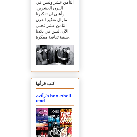
الثامن عشر وليس في
القرن العشرين.
وأعنى ان تفكيرنا
مازال تفكير القرن
الثامن عشر فحتى
الآن، ليس في بلادنا
طبقة ثقافية مفكرة...
كتب قرأتها
رأفت's bookshelf:
read