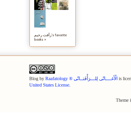
رأفت رحيم's favorite
books »
Blog
by
Raafatology ® الْأَغــــانّى لِلـــرَأْفَتــانّى
is lice
United States License
.
Theme 