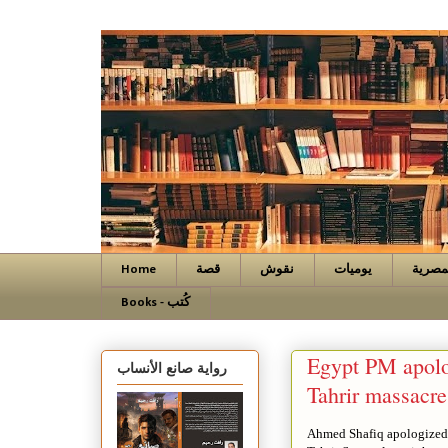
Home
قصة
نقوش
يوميات
مصرية
Books - كُتب
Egypt PM apolog
رواية صانع الأنساب
Tahrir massacre
Ahmed Shafiq apologized fo