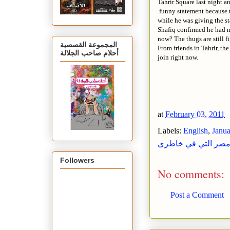
Tahrir Square last night a
funny statement because t
while he was giving the s
Shafiq confirmed he had n
now? The thugs are still fi
المجموعة القصصية
From friends in Tahrir, the
أحلام صاحب الجلالة
join right now.
at
February 03, 2011
Labels:
English
,
Janua
صر التي في خاطري
Followers
No comments:
Post a Comment