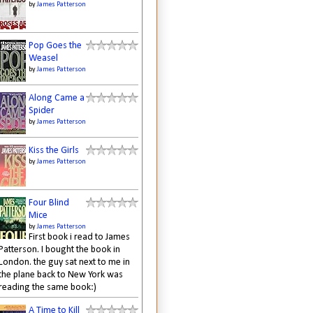
by
James Patterson
Pop Goes the
Weasel
by
James Patterson
Along Came a
Spider
by
James Patterson
Kiss the Girls
by
James Patterson
Four Blind
Mice
by
James Patterson
First book i read to James
Patterson. I bought the book in
London. the guy sat next to me in
the plane back to New York was
reading the same book:)
A Time to Kill