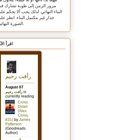
مهما بدا تافهًا أو بلا قيمة، يتحول م
مرور الزمن إلى طوبة تشارك ف
البناء النهائي. لذلك يجب ألا تحكم عل
جدار غير مكتمل البناء. انظر عل
الصورة النهائية.
اقرأ الآ