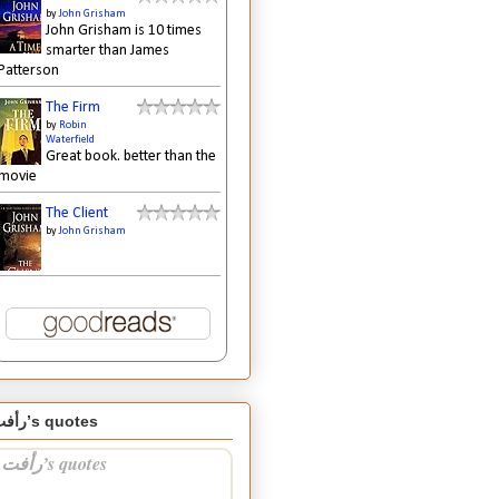
by
John Grisham
John Grisham is 10 times
smarter than James
Patterson
The Firm
by
Robin
Waterfield
Great book. better than the
movie
The Client
by
John Grisham
رأفت’s quotes
رأفت’s quotes