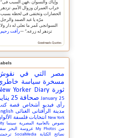
“وإياك والنسوان ،فهن السبب فى
خراب العمران وزوال الأمم. تزدهر
الحضارات وتختفى فى لحظه بسبب
مرّه يا عبد الصمد والرجل
النسوانجى عُمر ما تعلى له دار ولا
تزدهر له زرعه.” —
رأفت رحيم
Goodreads Quotes
abels
مصر التي في
نقوش
مسخرة
سياسة
خاطري
ثورة
New Yorker Diary
صحافة
25 يناير
January 25
رأى
فيديو
أشخاص
قصة
كتب
مدينة
الرأفتانى الغنائى
nglish
انتخابات
فلسفة
الألوا
New York
نصوص بالعامية المصرية
سينما
ity
من
My Photos
عروسة البحر
سفر
نصائح الكتابة
SocialMedia
ترجمت