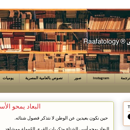
رجمة
Instagram
صور
نصوص بالعامية المصرية
يوميات
البعاد يمحو الأ
T
حين نكون بعيدين عن الوطن لا نتذكر فصول شتائه.
البعاد يمحو أسى الشتاء وذكريات القرى المُهملة ومشاهد