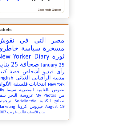
Goodreads Quotes
abels
مصر التي في
نقوش
مسخرة
سياسة
خاطري
ثورة
New Yorker Diary
صحافة
25 يناير
January 25
رأى
فيديو
أشخاص
قصة
كتب
مدينة
الرأفتانى الغنائى
nglish
انتخابات
فلسفة
الألوا
New York
نصوص بالعامية المصرية
سينما
ity
من
My Photos
عروسة البحر
سفر
نصائح الكتابة
SocialMedia
ترجمت
August 19
فيروس كرونا
arketing
007
غالب غريب
صانع الأنساب