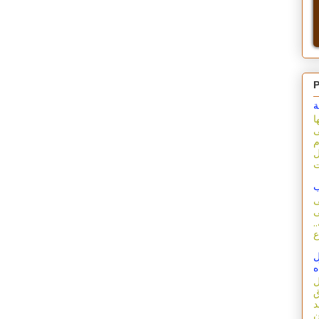
P
ة
ا
ى
م
ل
ب
ى
ى
.
ل
ه
ل
ق
د
ن