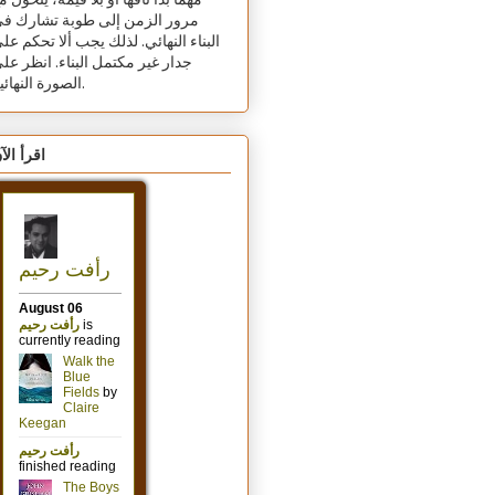
مهما بدا تافهًا أو بلا قيمة، يتحول م
مرور الزمن إلى طوبة تشارك ف
البناء النهائي. لذلك يجب ألا تحكم عل
جدار غير مكتمل البناء. انظر عل
الصورة النهائية.
اقرأ الآ