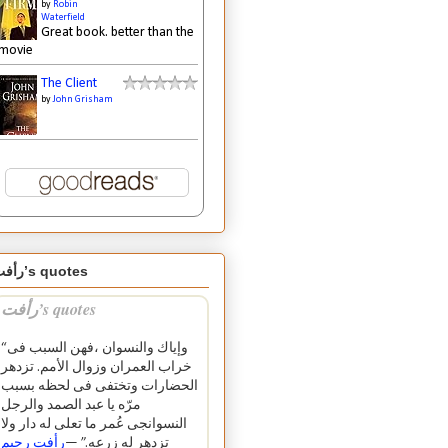
by
Robin
Waterfield
Great book. better than the
movie
The Client
by
John Grisham
رأفت’s quotes
رأفت’s quotes
“وإياك والنسوان ،فهن السبب فى
خراب العمران وزوال الأمم. تزدهر
الحضارات وتختفى فى لحظه بسبب
مرّه يا عبد الصمد والرجل
النسوانجى عُمر ما تعلى له دار ولا
تزدهر له زرعه.” —
رأفت رحيم