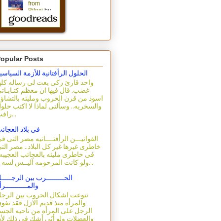
opular Posts
الحلول الرأفتانية للأزمة السياسي
واحد قارئ زكى بعت لى رساله كله
غضب. قال فيها ان معظم كتـابـات
اسود من قرن الخروب ومليئه بالتشاؤ
والسخريه.. وسألنى لماذا لا اكتب حلو
رافت...
فى بلاد العجائ
القوانيـــن الرأفتــــانيه مصر التى ف
خاطرى غيرها غير كل البلاد.. مصر الت
فى خاطرى مليئه بالعجائب العجيبه.
ولو كانت المرحومه آليــس لسه ع...
الحـــــــــرب بين الرجـــــ
والمـــــــــــرأ
تنوعت اشكال الحروب بين الرج
والمرأه منذ قديم الازل فقد تفو
الرجل على المرأه من ناحيه الجس
والعضلات ولو أنّى أشك فى ذلك لأ