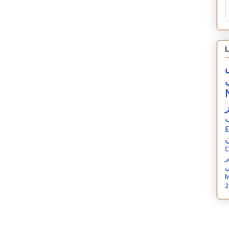
L
E
ن
C
ي
M
2