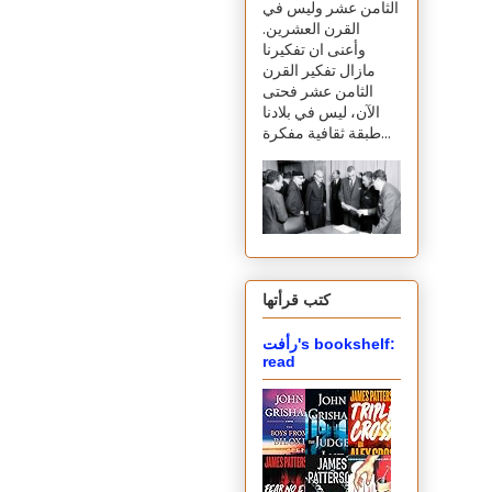
الثامن عشر وليس في
القرن العشرين.
وأعنى ان تفكيرنا
مازال تفكير القرن
الثامن عشر فحتى
الآن، ليس في بلادنا
طبقة ثقافية مفكرة...
كتب قرأتها
رأفت's bookshelf:
read