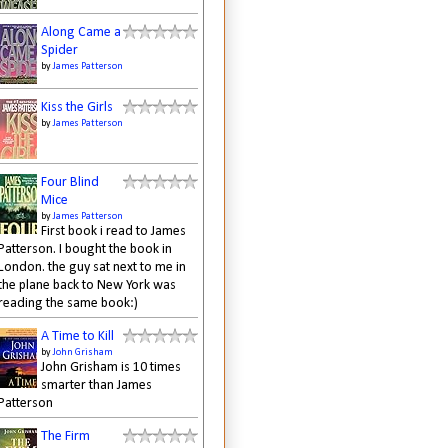
Along Came a
Spider
by
James Patterson
Kiss the Girls
by
James Patterson
Four Blind
Mice
by
James Patterson
First book i read to James
Patterson. I bought the book in
London. the guy sat next to me in
the plane back to New York was
reading the same book:)
A Time to Kill
by
John Grisham
John Grisham is 10 times
smarter than James
Patterson
The Firm