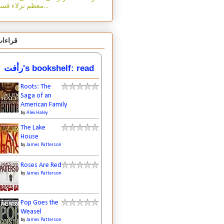
معظم نزلاء قسم...
قراءا
رأفت's bookshelf: read
Roots: The
Saga of an
American Family
by
Alex Haley
The Lake
House
by
James Patterson
Roses Are Red
by
James Patterson
Pop Goes the
Weasel
by
James Patterson