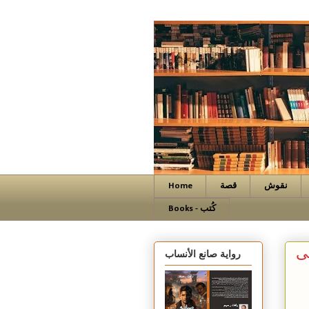
نقوش
قصة
Home
Books - كُتب
سى
رواية صانع الأنساب