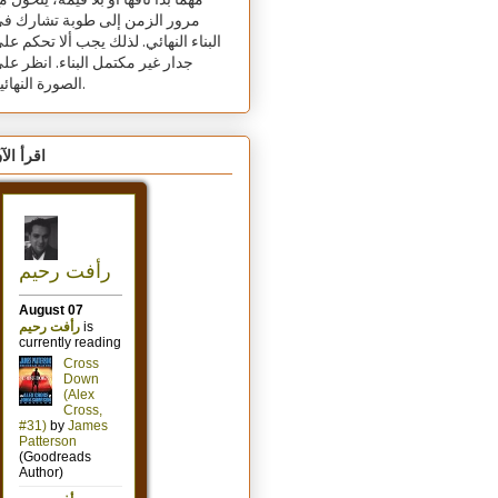
مهما بدا تافهًا أو بلا قيمة، يتحول م
مرور الزمن إلى طوبة تشارك ف
البناء النهائي. لذلك يجب ألا تحكم عل
جدار غير مكتمل البناء. انظر عل
الصورة النهائية.
اقرأ الآ