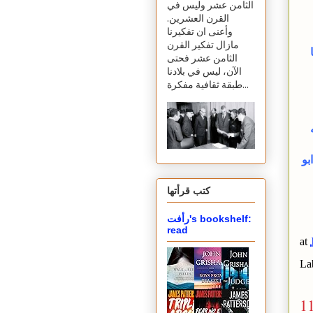
الثامن عشر وليس في
القرن العشرين.
وأعنى ان تفكيرنا
مازال تفكير القرن
ا
الثامن عشر فحتى
الآن، ليس في بلادنا
طبقة ثقافية مفكرة...
بو
كتب قرأتها
رأفت's bookshelf:
read
at
La
1