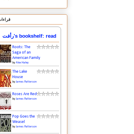
قراءا
رأفت's bookshelf: read
Roots: The
Saga of an
American Family
by
Alex Haley
The Lake
House
by
James Patterson
Roses Are Red
by
James Patterson
Pop Goes the
Weasel
by
James Patterson