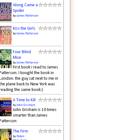
Along Came a
Spider
by
James Patterson
Kiss the Girls
by
James Patterson
Four Blind
Mice
by
James Patterson
First book i read to James
Patterson. I bought the book in
London. the guy sat next to me in
the plane back to New York was
reading the same book:)
A Time to Kill
by
John Grisham
John Grisham is 10 times
smarter than James
Patterson
The Firm
by
Robin