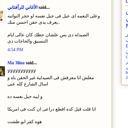
L
said...
الأغاني للرأفتاني
وعلى النعمه اى عيل فى جبل نعسه او حجر النواتيه
يعرف يدى حقن احسن منك..
الصيدله دى بس علشان حظك كان عالى ايام
التنسيق والحاجات دى
E
4:54 PM
ن
C
Ma 3lina
said...
ي
لالالالالالالالالالالا
M
معلش اتا معرفش فى الصيدلية غير الحقن باه و
2
اسال الشارع كله عنى
و اييه جبل نعسه ده
انا قلت قبل كده اقطع دراعى ان كنت فى امريكا
هوه كفر ابو طشت