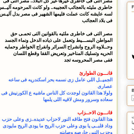
مصر التى فى خاطرى غيرها غير كل البلاد.. مصر التى فى
خاطرى مليئه بالعجائب العجيبه.. ولو كانت المرحومه آليــ
لسه عايشه كانت عملت فليمها الشهير فى مصر بدل آليـس
فى بلاد العجائب
مصر التى فى خاطرى ملئيه بالقوانين التى تحمـى حق
المواطن البســـيط وتعمل على ذياده الدخل ونماء الجسد
وحــلاوه الروح وانشراح السرائر وانفراج الخواطر وحمايه
الحريه وتسليك المناخير وتعريض القفا وقطع اللسان
ففى مصر المحروسه تجد
قانـــون الطوارئ
الجميــل اللى عامل زى نسمه بحر اسكندريه فى ساعه
عصارى
B
ولولا هذا القانون لوجدت كل الناس ماشيه ع الكورنيش فى
سعاده وسرور ومش لاقيه اللى يلمها
قانـــون الاحــزاب
ت
هذا القانون فتح طاقه النور لاحزاب عديده..زى وعلى حزب
ا
وداد قلبــى يا بوى وعلى حزب الريح ما يودى الريح مايودى
ف
وحزب النبى حارصه وصاينه