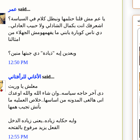
said...
عمر
يا عم مش قلنا حنلمها ونبطل كلام في السياسة؟
ت
اشعرفك انت بكمال الشاذلي ولا حبيب العادلي..
دي ناس كوبارة يابني ما يفهمهومش الجهلاء من
امثالنا
وبعدين إيه "ذيادة" دي جبتها منين؟
12:50 PM
said...
الأغاني للرأفتاني
معلش يا وريث
دى آخر حاجه سياسه..وان شاء الله والله اوعدك
انى هالغى المدونه من اساسها..خلاص العمليه ما
بأتش تجيب همها
وايه حكايه زياده..يعنى زياده الدخل
الفعل يزيد مرفوع بالفتحه
12:55 PM