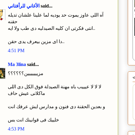
said...
الأغاني للرأفتاني
آه اللى عاوز يموت حد يوديه لما علينا علشان تديله
حقنه
انتى فكرتى ان كليه الصيدليه دى طب ولا ايه..
دا اى مزين بيعرف يدى حقن..
4:51 PM
Ma 3lina
said...
مزييييييين؟؟؟؟؟؟
لا لا لا عيييب باه مهنة الصيدلة فوق الكل دى اللى
ماكلانى عيش حاف
و بعدين الحقنة دى فنون و مدارس ايش عرفك انت
خلييك فى قوانينك انت بس
4:53 PM