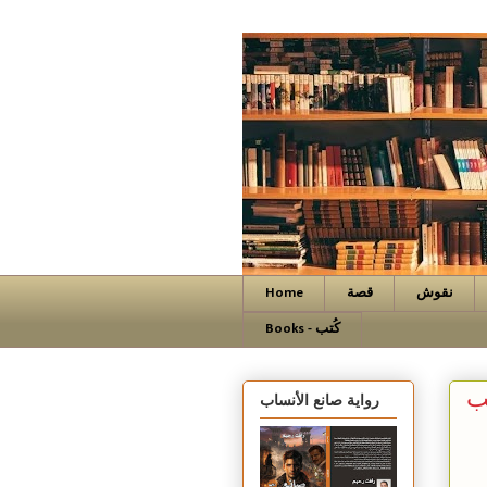
نقوش
قصة
Home
Books - كُتب
ب
رواية صانع الأنساب