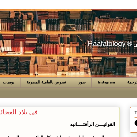
رجمة
Instagram
صور
نصوص بالعامية المصرية
يوميات
فى بلاد العجائ
T
القوانيـــن الرأفتــــانيه