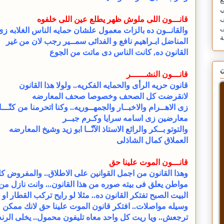
ع
ي
قانـــون اللى ملوش ظهر يطلع عين اللى خلفوه
ى
ى
والقانــون ده بالزات معمول علشان حمايه الناس الغلابه زى
المناضل ابـراهيم نافع و الفدائى سمــير رجب لان من غير
القانون ده, كانت الناس دى ماتت من الجوع
ن
قانـــون النشــــــر
قانون حريه الرأى والحمايه الفكريه.. ولولا هذا القانون
لانقرضت كل الصحف وخصوصا صحف المعارضه
زى الاهــرام والاخبــار والجمهــوريه.. وكنا اتحرمنا من كتّـــ
معارضين زى اسامه سرايا وكـرم جبــر
والتوتو بــكر والرائع الاستاذ الآنّــا ابو زيد وشيخ المعارضه
العملاق كمال الشاذلى
قانـــون الموت علينا حق
وهذا القانون من اجمل القوانين على الاطلاق.. والمفروض ك
مواطن يعلق فى بيته صوره من هذا القانون... وانت نازل من
البيت الصبح تفتكر القانون ده.. مثلا لو رايح تركب القطار او 
وسيله مواصلات.. افتكر قانون الموت علينا حق لانك ممكن م
ترجعش.. ويا ريت كل واحد معاه تليفون محمول.. يخلى الرنه