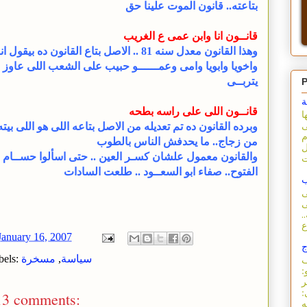
بتاعته.. قانون الموت علينا حق
قانــون انا وابن عمى ع الغريب
وهذا القانون معدل سنه 81 .. الاصل بتاع القانون ده بيقول ان
واخويا وابويا وامى وعمــــــو حبيب على الشعب اللى عاوز
يتربــى
P
ة
قانــون اللى على راسه بطحه
ا
وبرده القانون ده تم تعديله من الاصل بتاعه اللى هو اللى بيته
ى
م
من زجاج.. ما يحدفش الناس بالطوب
ل
والقانون معمول علشان كسـر العين .. حتى اسألوا حســام ا
الفتوح.. صفاء ابو السعــود .. طلعت السادات
ب
ى
ى
.
January 16, 2007
ج
سياسة
,
مسخرة
bels:
ف
:
ر
:
13 comments: