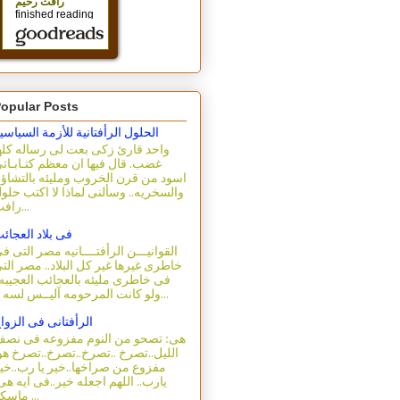
opular Posts
الحلول الرأفتانية للأزمة السياسي
واحد قارئ زكى بعت لى رساله كله
غضب. قال فيها ان معظم كتـابـات
اسود من قرن الخروب ومليئه بالتشاؤ
والسخريه.. وسألنى لماذا لا اكتب حلو
رافت...
فى بلاد العجائ
القوانيـــن الرأفتــــانيه مصر التى ف
خاطرى غيرها غير كل البلاد.. مصر الت
فى خاطرى مليئه بالعجائب العجيبه.
ولو كانت المرحومه آليــس لسه ع...
الرأفتانى فى الزوا
هى: تصحو من النوم مفزوعه فى نص
الليل..تصرخ ..تصرخ..تصرخ..تصرخ هو
مفزوع من صراخها..خير يا رب..خي
يارب.. اللهم اجعله خير..فى ايه هى
ماسكه ...