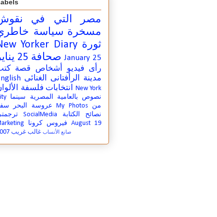
abels
مصر التي في
نقوش
مسخرة
سياسة
خاطري
ثورة
New Yorker Diary
صحافة
25 يناير
January 25
رأى
فيديو
أشخاص
قصة
كتب
مدينة
الرأفتانى الغنائى
nglish
انتخابات
فلسفة
الألوا
New York
نصوص بالعامية المصرية
سينما
ity
من
My Photos
عروسة البحر
سفر
نصائح الكتابة
SocialMedia
ترجمت
August 19
فيروس كرونا
arketing
007
غالب غريب
صانع الأنساب