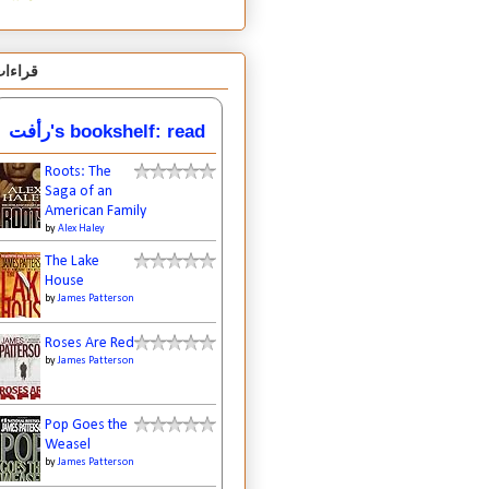
قراءا
رأفت's bookshelf: read
Roots: The
Saga of an
American Family
by
Alex Haley
The Lake
House
by
James Patterson
Roses Are Red
by
James Patterson
Pop Goes the
Weasel
by
James Patterson