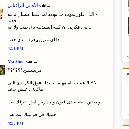
said...
الأغاني للرأفتاني
آه اللى عاوز يموت حد يوديه لما علينا علشان تديله
حقنه
انتى فكرتى ان كليه الصيدليه دى طب ولا ايه..
دا اى مزين بيعرف يدى حقن..
4:51 PM
Ma 3lina
said...
مزييييييين؟؟؟؟؟؟
لا لا لا عيييب باه مهنة الصيدلة فوق الكل دى اللى
ماكلانى عيش حاف
و بعدين الحقنة دى فنون و مدارس ايش عرفك انت
خلييك فى قوانينك انت بس
4:53 PM