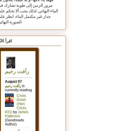
مهما بدا تافهًا أو بلا قيمة، يتحول م
مرور الزمن إلى طوبة تشارك ف
البناء النهائي. لذلك يجب ألا تحكم عل
جدار غير مكتمل البناء. انظر عل
الصورة النهائية.
اقرأ الآ