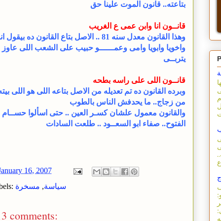
بتاعته.. قانون الموت علينا حق
قانــون انا وابن عمى ع الغريب
وهذا القانون معدل سنه 81 .. الاصل بتاع القانون ده بيقول ان
واخويا وابويا وامى وعمــــــو حبيب على الشعب اللى عاوز
يتربــى
P
ة
قانــون اللى على راسه بطحه
ا
وبرده القانون ده تم تعديله من الاصل بتاعه اللى هو اللى بيته
ى
م
من زجاج.. ما يحدفش الناس بالطوب
ل
والقانون معمول علشان كسـر العين .. حتى اسألوا حســام ا
الفتوح.. صفاء ابو السعــود .. طلعت السادات
ب
ى
ى
.
January 16, 2007
ج
سياسة
,
مسخرة
bels:
ف
:
ر
:
13 comments: