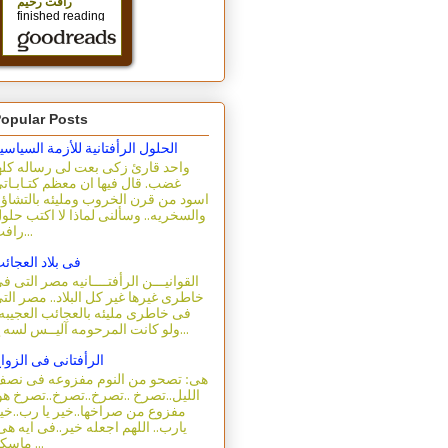
opular Posts
الحلول الرأفتانية للأزمة السياسي
واحد قارئ زكى بعت لى رساله كله
غضب. قال فيها ان معظم كتـابـات
اسود من قرن الخروب ومليئه بالتشاؤ
والسخريه.. وسألنى لماذا لا اكتب حلو
رافت...
فى بلاد العجائ
القوانيـــن الرأفتــــانيه مصر التى ف
خاطرى غيرها غير كل البلاد.. مصر الت
فى خاطرى مليئه بالعجائب العجيبه.
ولو كانت المرحومه آليــس لسه ع...
الرأفتانى فى الزوا
هى: تصحو من النوم مفزوعه فى نص
الليل..تصرخ ..تصرخ..تصرخ..تصرخ هو
مفزوع من صراخها..خير يا رب..خي
يارب.. اللهم اجعله خير..فى ايه هى
ماسكه ...