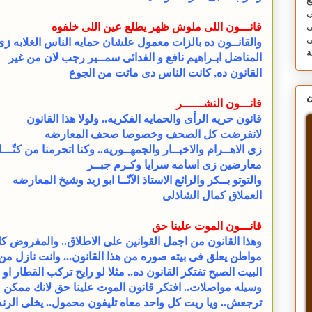
ع
ي
قانـــون اللى ملوش ظهر يطلع عين اللى خلفوه
ى
ى
والقانــون ده بالزات معمول علشان حمايه الناس الغلابه زى
المناضل ابـراهيم نافع و الفدائى سمــير رجب لان من غير
القانون ده, كانت الناس دى ماتت من الجوع
ن
قانـــون النشــــــر
قانون حريه الرأى والحمايه الفكريه.. ولولا هذا القانون
لانقرضت كل الصحف وخصوصا صحف المعارضه
زى الاهــرام والاخبــار والجمهــوريه.. وكنا اتحرمنا من كتّـــ
معارضين زى اسامه سرايا وكـرم جبــر
والتوتو بــكر والرائع الاستاذ الآنّــا ابو زيد وشيخ المعارضه
العملاق كمال الشاذلى
قانـــون الموت علينا حق
وهذا القانون من اجمل القوانين على الاطلاق.. والمفروض ك
مواطن يعلق فى بيته صوره من هذا القانون... وانت نازل من
البيت الصبح تفتكر القانون ده.. مثلا لو رايح تركب القطار او 
وسيله مواصلات.. افتكر قانون الموت علينا حق لانك ممكن م
ترجعش.. ويا ريت كل واحد معاه تليفون محمول.. يخلى الرنه