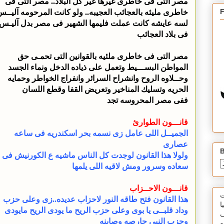
مصر التى فى خاطرى غيرها غير كل البلاد.. مصر التى فى
خاطرى مليئه بالعجائب العجيبه.. ولو كانت المرحومه آليــ
لسه عايشه كانت عملت فليمها الشهير فى مصر بدل آليـس
فى بلاد العجائب
مصر التى فى خاطرى ملئيه بالقوانين التى تحمـى حق
المواطن البســـيط وتعمل على ذياده الدخل ونماء الجسد
وحــلاوه الروح وانشراح السرائر وانفراج الخواطر وحمايه
الحريه وتسليك المناخير وتعريض القفا وقطع اللسان
ففى مصر المحروسه تجد
قانـــون الطوارئ
الجميــل اللى عامل زى نسمه بحر اسكندريه فى ساعه
عصارى
B
ولولا هذا القانون لوجدت كل الناس ماشيه ع الكورنيش فى
سعاده وسرور ومش لاقيه اللى يلمها
قانـــون الاحــزاب
ت
هذا القانون فتح طاقه النور لاحزاب عديده..زى وعلى حزب
ا
وداد قلبــى يا بوى وعلى حزب الريح ما يودى الريح مايودى
ف
وحزب النبى حارصه وصاينه