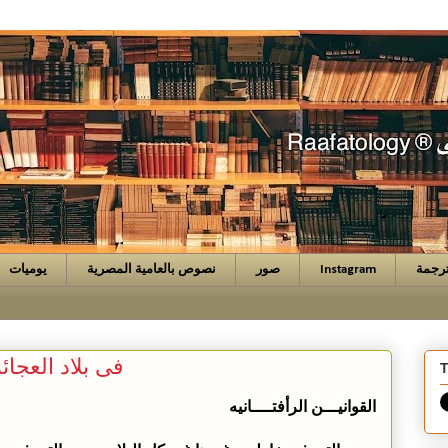
رجمة
Instagram
صور
نصوص بالعامية المصرية
يوميات
فى بلاد العجائ
T
القوانيـــن الرأفتــــانيه