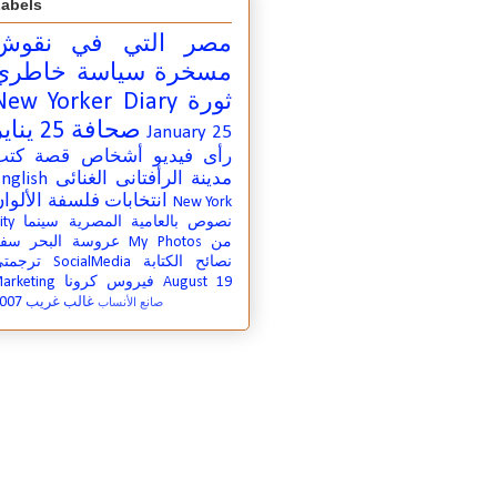
abels
مصر التي في
نقوش
مسخرة
سياسة
خاطري
ثورة
New Yorker Diary
صحافة
25 يناير
January 25
رأى
فيديو
أشخاص
قصة
كتب
مدينة
الرأفتانى الغنائى
nglish
انتخابات
فلسفة
الألوا
New York
نصوص بالعامية المصرية
سينما
ity
من
My Photos
عروسة البحر
سفر
نصائح الكتابة
SocialMedia
ترجمت
August 19
فيروس كرونا
arketing
007
غالب غريب
صانع الأنساب