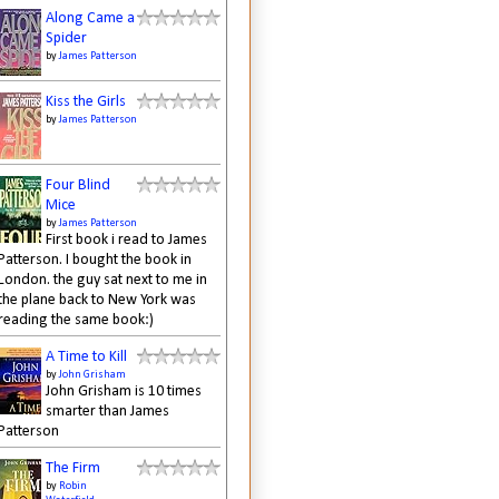
Along Came a
Spider
by
James Patterson
Kiss the Girls
by
James Patterson
Four Blind
Mice
by
James Patterson
First book i read to James
Patterson. I bought the book in
London. the guy sat next to me in
the plane back to New York was
reading the same book:)
A Time to Kill
by
John Grisham
John Grisham is 10 times
smarter than James
Patterson
The Firm
by
Robin