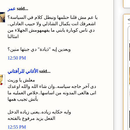
said...
عمر
يا عم مش قلنا حنلمها ونبطل كلام في السياسة؟
ت
اشعرفك انت بكمال الشاذلي ولا حبيب العادلي..
دي ناس كوبارة يابني ما يفهمهومش الجهلاء من
امثالنا
وبعدين إيه "ذيادة" دي جبتها منين؟
12:50 PM
said...
الأغاني للرأفتاني
معلش يا وريث
دى آخر حاجه سياسه..وان شاء الله والله اوعدك
انى هالغى المدونه من اساسها..خلاص العمليه ما
بأتش تجيب همها
وايه حكايه زياده..يعنى زياده الدخل
الفعل يزيد مرفوع بالفتحه
12:55 PM