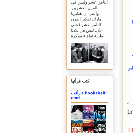
الثامن عشر وليس في
القرن العشرين.
وأعنى ان تفكيرنا
مازال تفكير القرن
ا
الثامن عشر فحتى
الآن، ليس في بلادنا
طبقة ثقافية مفكرة...
بو
كتب قرأتها
رأفت's bookshelf:
read
at
La
1