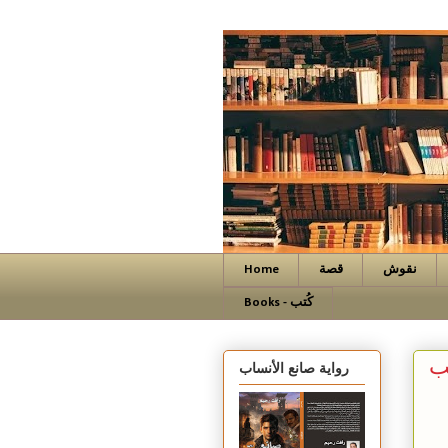
نقوش
قصة
Home
Books - كُتب
ب
رواية صانع الأنساب