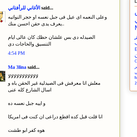
L
said...
الأغاني للرأفتاني
وعلى النعمه اى عيل فى جبل نعسه او حجر النواتيه
يعرف يدى حقن احسن منك..
الصيدله دى بس علشان حظك كان عالى ايام
التنسيق والحاجات دى
E
4:54 PM
ن
C
Ma 3lina
said...
ي
لالالالالالالالالالالا
M
معلش اتا معرفش فى الصيدلية غير الحقن باه و
2
اسال الشارع كله عنى
و اييه جبل نعسه ده
انا قلت قبل كده اقطع دراعى ان كنت فى امريكا
هوه كفر ابو طشت