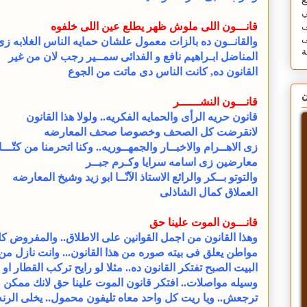
ع
ي
قانـــون اللى ملوش ظهر يطلع عين اللى خلفوه
ى
ى
والقانــون ده بالزات معمول علشان حمايه الناس الغلابه زى
المناضل ابـراهيم نافع و الفدائى سمــير رجب لان من غير
القانون ده, كانت الناس دى ماتت من الجوع
ن
قانـــون النشــــــر
قانون حريه الرأى والحمايه الفكريه.. ولولا هذا القانون
لانقرضت كل الصحف وخصوصا صحف المعارضه
زى الاهــرام والاخبــار والجمهــوريه.. وكنا اتحرمنا من كتّـــ
معارضين زى اسامه سرايا وكـرم جبــر
والتوتو بــكر والرائع الاستاذ الآنّــا ابو زيد وشيخ المعارضه
العملاق كمال الشاذلى
قانـــون الموت علينا حق
وهذا القانون من اجمل القوانين على الاطلاق.. والمفروض ك
مواطن يعلق فى بيته صوره من هذا القانون... وانت نازل من
البيت الصبح تفتكر القانون ده.. مثلا لو رايح تركب القطار او 
وسيله مواصلات.. افتكر قانون الموت علينا حق لانك ممكن م
ترجعش.. ويا ريت كل واحد معاه تليفون محمول.. يخلى الرنه