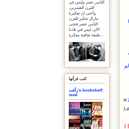
الثامن عشر وليس في
القرن العشرين.
وأعنى ان تفكيرنا
مازال تفكير القرن
ا
الثامن عشر فحتى
الآن، ليس في بلادنا
طبقة ثقافية مفكرة...
بو
كتب قرأتها
رأفت's bookshelf:
read
at
La
1