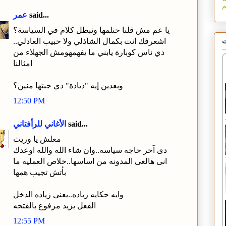
said...
عمر
يا عم مش قلنا حنلمها ونبطل كلام في السياسة؟
ت
اشعرفك انت بكمال الشاذلي ولا حبيب العادلي..
دي ناس كوبارة يابني ما يفهمهومش الجهلاء من
امثالنا
وبعدين إيه "ذيادة" دي جبتها منين؟
12:50 PM
said...
الأغاني للرأفتاني
معلش يا وريث
دى آخر حاجه سياسه..وان شاء الله والله اوعدك
انى هالغى المدونه من اساسها..خلاص العمليه ما
بأتش تجيب همها
وايه حكايه زياده..يعنى زياده الدخل
الفعل يزيد مرفوع بالفتحه
12:55 PM