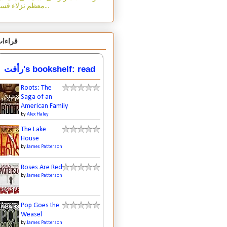
معظم نزلاء قسم...
قراءا
رأفت's bookshelf: read
Roots: The
Saga of an
American Family
by
Alex Haley
The Lake
House
by
James Patterson
Roses Are Red
by
James Patterson
Pop Goes the
Weasel
by
James Patterson