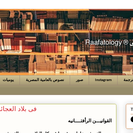
رجمة
Instagram
صور
نصوص بالعامية المصرية
يوميات
فى بلاد العجائ
T
القوانيـــن الرأفتــــانيه