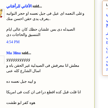
L
said...
الأغاني للرأفتاني
وعلى النعمه اى عيل فى جبل نعسه او حجر النواتيه
يعرف يدى حقن احسن منك..
الصيدله دى بس علشان حظك كان عالى ايام
التنسيق والحاجات دى
4:54 PM
E
ن
C
Ma 3lina
said...
لالالالالالالالالالالا
ي
M
معلش اتا معرفش فى الصيدلية غير الحقن باه و
2
اسال الشارع كله عنى
و اييه جبل نعسه ده
انا قلت قبل كده اقطع دراعى ان كنت فى امريكا
هوه كفر ابو طشت