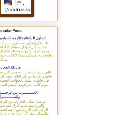
opular Posts
الحلول الرأفتانية للأزمة السياسي
واحد قارئ زكى بعت لى رساله كله
غضب. قال فيها ان معظم كتـابـات
اسود من قرن الخروب ومليئه بالتشاؤ
والسخريه.. وسألنى لماذا لا اكتب حلو
رافت...
فى بلاد العجائ
القوانيـــن الرأفتــــانيه مصر التى ف
خاطرى غيرها غير كل البلاد.. مصر الت
فى خاطرى مليئه بالعجائب العجيبه.
ولو كانت المرحومه آليــس لسه ع...
الحـــــــــرب بين الرجـــــ
والمـــــــــــرأ
تنوعت اشكال الحروب بين الرج
والمرأه منذ قديم الازل فقد تفو
الرجل على المرأه من ناحيه الجس
والعضلات ولو أنّى أشك فى ذلك لأ