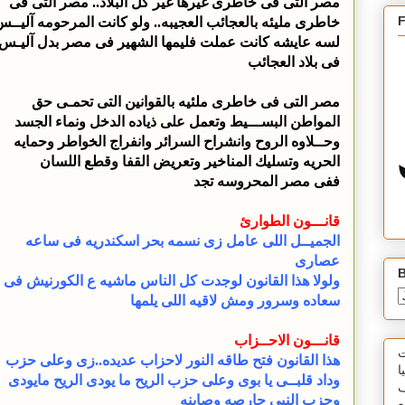
مصر التى فى خاطرى غيرها غير كل البلاد.. مصر التى فى
خاطرى مليئه بالعجائب العجيبه.. ولو كانت المرحومه آليــ
لسه عايشه كانت عملت فليمها الشهير فى مصر بدل آليـس
فى بلاد العجائب
مصر التى فى خاطرى ملئيه بالقوانين التى تحمـى حق
المواطن البســـيط وتعمل على ذياده الدخل ونماء الجسد
وحــلاوه الروح وانشراح السرائر وانفراج الخواطر وحمايه
الحريه وتسليك المناخير وتعريض القفا وقطع اللسان
ففى مصر المحروسه تجد
قانـــون الطوارئ
الجميــل اللى عامل زى نسمه بحر اسكندريه فى ساعه
عصارى
B
ولولا هذا القانون لوجدت كل الناس ماشيه ع الكورنيش فى
سعاده وسرور ومش لاقيه اللى يلمها
قانـــون الاحــزاب
ت
هذا القانون فتح طاقه النور لاحزاب عديده..زى وعلى حزب
ا
وداد قلبــى يا بوى وعلى حزب الريح ما يودى الريح مايودى
ف
وحزب النبى حارصه وصاينه