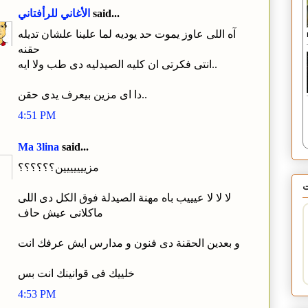
said...
الأغاني للرأفتاني
آه اللى عاوز يموت حد يوديه لما علينا علشان تديله
حقنه
انتى فكرتى ان كليه الصيدليه دى طب ولا ايه..
دا اى مزين بيعرف يدى حقن..
4:51 PM
Ma 3lina
said...
مزييييييين؟؟؟؟؟؟
لا لا لا عيييب باه مهنة الصيدلة فوق الكل دى اللى
ماكلانى عيش حاف
و بعدين الحقنة دى فنون و مدارس ايش عرفك انت
خلييك فى قوانينك انت بس
4:53 PM