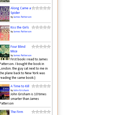
Along Came a
Spider
by
James Patterson
Kiss the Girls
by
James Patterson
Four Blind
Mice
by
James Patterson
First book i read to James
Patterson. I bought the book in
London. the guy sat next to me in
the plane back to New York was
reading the same book:)
A Time to Kill
by
John Grisham
John Grisham is 10 times
smarter than James
Patterson
The Firm