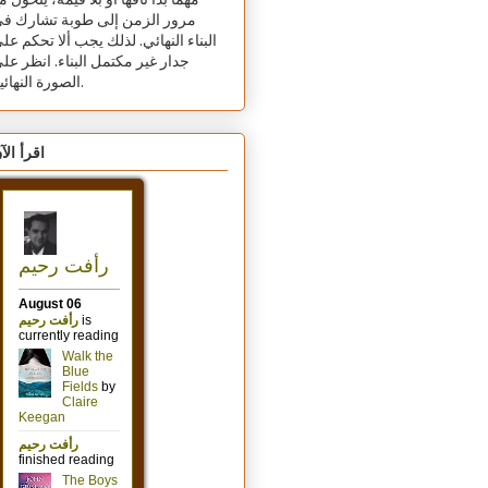
مهما بدا تافهًا أو بلا قيمة، يتحول م
مرور الزمن إلى طوبة تشارك ف
البناء النهائي. لذلك يجب ألا تحكم عل
جدار غير مكتمل البناء. انظر عل
الصورة النهائية.
اقرأ الآ