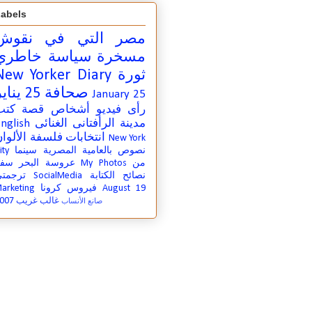
abels
مصر التي في
نقوش
مسخرة
سياسة
خاطري
ثورة
New Yorker Diary
صحافة
25 يناير
January 25
رأى
فيديو
أشخاص
قصة
كتب
مدينة
الرأفتانى الغنائى
nglish
انتخابات
فلسفة
الألوا
New York
نصوص بالعامية المصرية
سينما
ity
من
My Photos
عروسة البحر
سفر
نصائح الكتابة
SocialMedia
ترجمت
August 19
فيروس كرونا
arketing
007
غالب غريب
صانع الأنساب