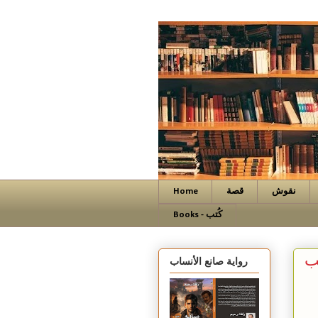
نقوش
قصة
Home
Books - كُتب
ب
رواية صانع الأنساب