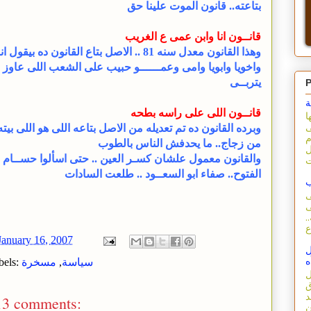
بتاعته.. قانون الموت علينا حق
قانــون انا وابن عمى ع الغريب
وهذا القانون معدل سنه 81 .. الاصل بتاع القانون ده بيقول ان
واخويا وابويا وامى وعمــــــو حبيب على الشعب اللى عاوز
يتربــى
P
ة
قانــون اللى على راسه بطحه
ا
وبرده القانون ده تم تعديله من الاصل بتاعه اللى هو اللى بيته
ى
م
من زجاج.. ما يحدفش الناس بالطوب
ل
والقانون معمول علشان كسـر العين .. حتى اسألوا حســام ا
الفتوح.. صفاء ابو السعــود .. طلعت السادات
ب
ى
ى
.
January 16, 2007
ل
سياسة
,
مسخرة
bels:
ه
ل
ق
د
13 comments:
ن